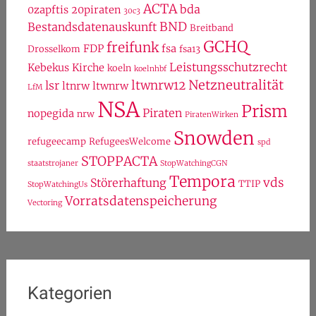
ACTA
bda
0zapftis
20piraten
30c3
BND
Bestandsdatenauskunft
Breitband
GCHQ
freifunk
FDP
fsa
Drosselkom
fsa13
Leistungsschutzrecht
Kebekus
Kirche
koeln
koelnhbf
Netzneutralität
ltwnrw12
lsr
ltnrw
ltwnrw
LfM
NSA
Prism
Piraten
nopegida
nrw
PiratenWirken
Snowden
refugeecamp
RefugeesWelcome
spd
STOPPACTA
staatstrojaner
StopWatchingCGN
Tempora
vds
Störerhaftung
TTIP
StopWatchingUs
Vorratsdatenspeicherung
Vectoring
Kategorien