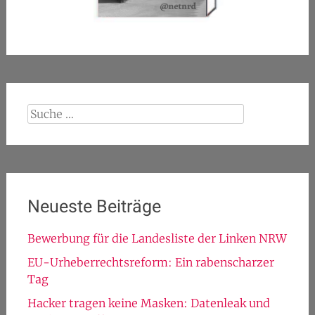
Suche
nach:
Neueste Beiträge
Bewerbung für die Landesliste der Linken NRW
EU-Urheberrechtsreform: Ein rabenscharzer
Tag
Hacker tragen keine Masken: Datenleak und