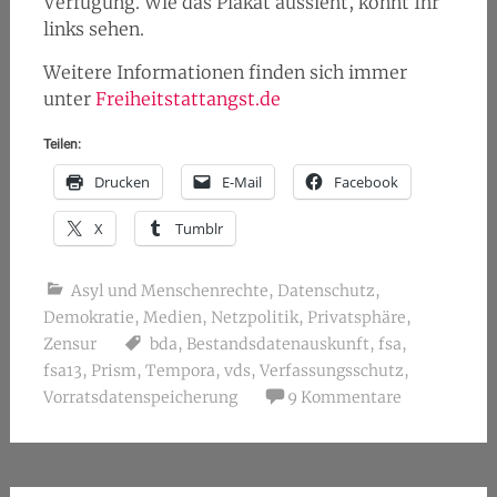
Verfügung. Wie das Plakat aussieht, könnt Ihr
links sehen.
Weitere Informationen finden sich immer
unter
Freiheitstattangst.de
Teilen:
Drucken
E-Mail
Facebook
X
Tumblr
Asyl und Menschenrechte
,
Datenschutz
,
Demokratie
,
Medien
,
Netzpolitik
,
Privatsphäre
,
Zensur
bda
,
Bestandsdatenauskunft
,
fsa
,
fsa13
,
Prism
,
Tempora
,
vds
,
Verfassungsschutz
,
Vorratsdatenspeicherung
9 Kommentare