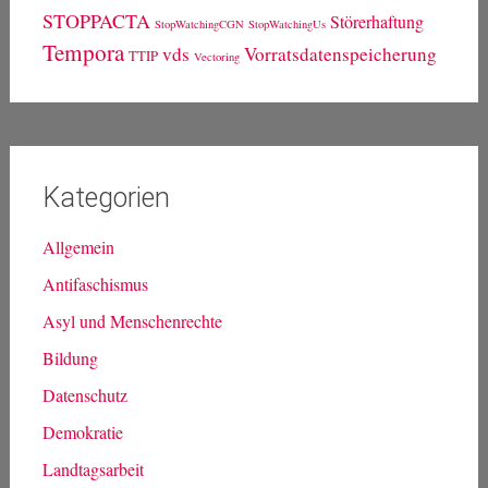
STOPPACTA
Störerhaftung
StopWatchingCGN
StopWatchingUs
Tempora
vds
Vorratsdatenspeicherung
TTIP
Vectoring
Kategorien
Allgemein
Antifaschismus
Asyl und Menschenrechte
Bildung
Datenschutz
Demokratie
Landtagsarbeit