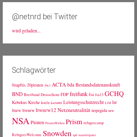
@netnrd bei Twitter
wird geladen...
Schlagwörter
ACTA
bda
Bestandsdatenauskunft
0zapftis
20piraten
30c3
GCHQ
freifunk
BND
FDP
fsa
Breitband
Drosselkom
fsa13
Leistungsschutzrecht
lsr
Kebekus
Kirche
koeln
koelnhbf
LfM
Netzneutralität
ltwnrw12
ltnrw
ltwnrw
nopegida
nrw
NSA
Prism
Piraten
refugeecamp
PiratenWirken
Snowden
RefugeesWelcome
spd
staatstrojaner