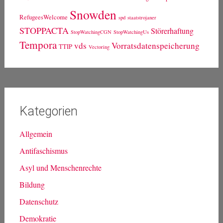
Snowden
RefugeesWelcome
spd
staatstrojaner
STOPPACTA
Störerhaftung
StopWatchingCGN
StopWatchingUs
Tempora
vds
Vorratsdatenspeicherung
TTIP
Vectoring
Kategorien
Allgemein
Antifaschismus
Asyl und Menschenrechte
Bildung
Datenschutz
Demokratie