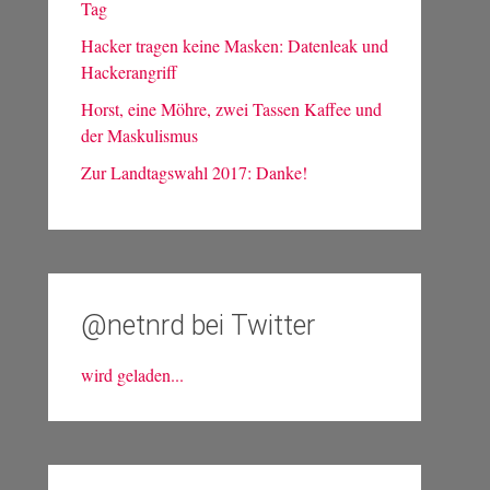
Tag
Hacker tragen keine Masken: Datenleak und
Hackerangriff
Horst, eine Möhre, zwei Tassen Kaffee und
der Maskulismus
Zur Landtagswahl 2017: Danke!
@netnrd bei Twitter
wird geladen...