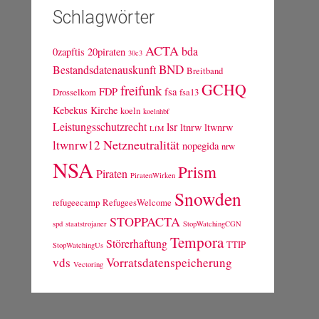
Schlagwörter
ACTA
bda
0zapftis
20piraten
30c3
BND
Bestandsdatenauskunft
Breitband
GCHQ
freifunk
FDP
fsa
Drosselkom
fsa13
Kebekus
Kirche
koeln
koelnhbf
Leistungsschutzrecht
lsr
ltnrw
ltwnrw
LfM
Netzneutralität
ltwnrw12
nopegida
nrw
NSA
Prism
Piraten
PiratenWirken
Snowden
refugeecamp
RefugeesWelcome
STOPPACTA
spd
staatstrojaner
StopWatchingCGN
Tempora
Störerhaftung
TTIP
StopWatchingUs
vds
Vorratsdatenspeicherung
Vectoring