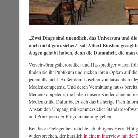
„Zwei Dinge sind unendlich, das Universum und die
noch nicht ganz sicher.“ soll Albert Einstein gesagt
Augen gehabt haben, denn die Dummheit, die man da
Verschwörungstheroretiker und Hassprediger waren früh
finden sie ihr Publikum und rücken ihren Opfern auf die
jedenfalls nicht. Außer dem Löschen von tatsächlich illeg
Medienkompetenz. Und deren Vermittlung muss bereits i
Medienkompetenz, die haben unsere Kinder ohnehin meh
Medienkritik. Dafür bietet sich das bisherige Fach Infor
Anstatt den Umgang mit kommerzieller Standardsoftware
und Prinzipien der Programmierung gehen.
Bei dieser Gelegenheit möchte ich übrigens Herrn Hött
widersprechen, der kürzlich
in einem Interview mit der 