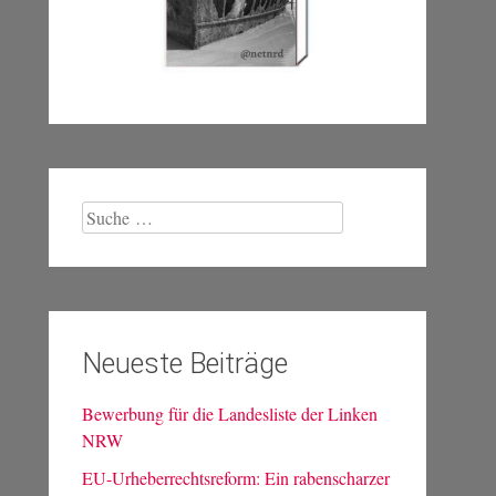
Suche
nach:
Neueste Beiträge
Bewerbung für die Landesliste der Linken
NRW
EU-Urheberrechtsreform: Ein rabenscharzer