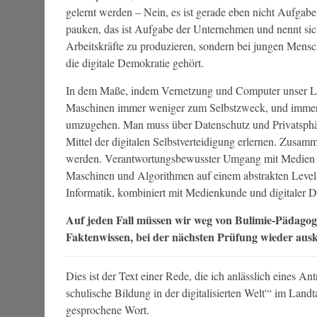
gelernt werden – Nein, es ist gerade eben nicht Aufgab
pauken, das ist Aufgabe der Unternehmen und nennt sich
Arbeitskräfte zu produzieren, sondern bei jungen Mens
die digitale Demokratie gehört.
In dem Maße, indem Vernetzung und Computer unser Le
Maschinen immer weniger zum Selbstzweck, und immer 
umzugehen. Man muss über Datenschutz und Privatsphä
Mittel der digitalen Selbstverteidigung erlernen. Zusam
werden. Verantwortungsbewusster Umgang mit Medien un
Maschinen und Algorithmen auf einem abstrakten Level v
Informatik, kombiniert mit Medienkunde und digitaler D
Auf jeden Fall müssen wir weg von Bulimie-Pädagogi
Faktenwissen, bei der nächsten Prüfung wieder ausk
Dies ist der Text einer Rede, die ich anlässlich eines Ant
schulische Bildung in der digitalisierten Welt'“ im Lan
gesprochene Wort.