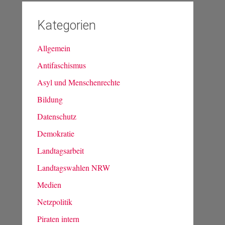
Kategorien
Allgemein
Antifaschismus
Asyl und Menschenrechte
Bildung
Datenschutz
Demokratie
Landtagsarbeit
Landtagswahlen NRW
Medien
Netzpolitik
Piraten intern