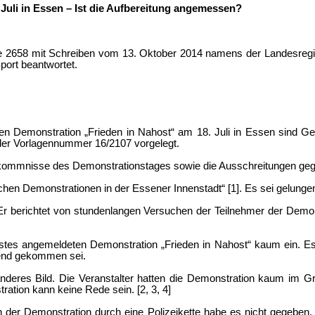
Juli in Essen – Ist die Aufbereitung angemessen?
ge 2658 mit Schreiben vom 13. Oktober 2014 namens der Landesregier
Sport beantwortet.
hen Demonstration „Frieden in Nahost“ am 18. Juli in Essen sind
 der Vorlagennummer 16/2107 vorgelegt.
orkommnisse des Demonstrationstages sowie die Ausschreitungen ge
lichen Demonstrationen in der Essener Innenstadt“ [1]. Es sei gelunge
 Er berichtet von stundenlangen Versuchen der Teilnehmer der Demo
stes angemeldeten Demonstration „Frieden in Nahost“ kaum ein. Es w
hend gekommen sei.
res Bild. Die Veranstalter hatten die Demonstration kaum im Griff
ration kann keine Rede sein. [2, 3, 4]
 der Demonstration durch eine Polizeikette habe es nicht gegeben.