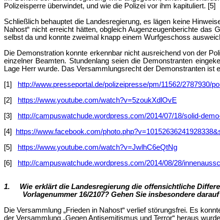
Polizeisperre überwindet, und wie die Polizei vor ihm kapituliert. [5]
Schließlich behauptet die Landesregierung, es lägen keine Hinweis
Nahost“ nicht erreicht hätten, obgleich Augenzeugenberichte das G
selbst da und konnte zweimal knapp einem Wurfgeschoss ausweich
Die Demonstration konnte erkennbar nicht ausreichend von der Poli
einzelner Beamten. Stundenlang seien die Demonstranten eingeke
Lage Herr wurde. Das Versammlungsrecht der Demonstranten ist er
[1]
http://www.presseportal.de/polizeipresse/pm/11562/2787930/pol
[2]
https://www.youtube.com/watch?v=5zoukXdlOvE
[3]
http://campuswatchude.wordpress.com/2014/07/18/solid-demo-en
[4]
https://www.facebook.com/photo.php?v=10152636241928338&
[5]
https://www.youtube.com/watch?v=JwlhC6eQtNg
[6]
http://campuswatchude.wordpress.com/2014/08/28/innenausschu
1.
Wie erklärt die Landesregierung die offensichtliche Diff
Vorlagenummer 16/2107? Gehen Sie insbesondere darauf ei
Die Versammlung „Frieden in Nahost“ verlief störungsfrei. Es konn
der Versammlung „Gegen Antisemitismus und Terror“ heraus wurden