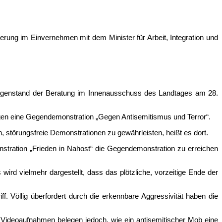
ung im Einvernehmen mit dem Minister für Arbeit, Integration und
 Gegenstand der Beratung im Innenausschuss des Landtages am 28.
gen eine Gegendemonstration „Gegen Antisemitismus und Terror“.
n, störungsfreie Demonstrationen zu gewährleisten, heißt es dort.
nstration „Frieden in Nahost“ die Gegendemonstration zu erreichen
ird vielmehr dargestellt, dass das plötzliche, vorzeitige Ende der
. Völlig überfordert durch die erkennbare Aggressivität haben die
 Videoaufnahmen belegen jedoch, wie ein antisemitischer Mob eine