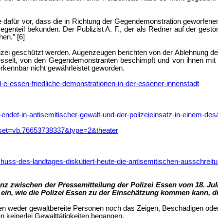
e dafür vor, dass die in Richtung der Gegendemonstration geworfene
egenteil bekunden. Der Publizist A. F., der als Redner auf der gestö
en.” [6]
zei geschützt werden. Augenzeugen berichten von der Ablehnung der 
sselt, von den Gegendemonstranten beschimpft und von ihnen mit 
kennbar nicht gewährleistet geworden.
-e-essen-friedliche-demonstrationen-in-der-essener-innenstadt
det-in-antisemitischer-gewalt-und-der-polizeieinsatz-in-einem-desa
set=vb.76653738337&type=2&theater
ss-des-landtages-diskutiert-heute-die-antisemitischen-ausschreitu
erenz zwischen der Pressemitteilung der Polizei Essen vom 18. J
n, wie die Polizei Essen zu der Einschätzung kommen kann, die
ten weder gewaltbereite Personen noch das Zeigen, Beschädigen oder
 keinerlei Gewalttätigkeiten begangen.