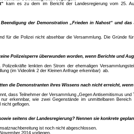
st“
kam es zu dem im Bericht der Landesregierung vom 25. Augu
ige Beendigung der Demonstration „Frieden in Nahost“ und d
nd für die Polizei nicht absehbar die Versammlung. Die Gründe fü
e keine Polizeisperre überwunden worden, wenn Berichte und A
Polizeikräfte lenkten den Strom der ehemaligen Versammlungsteil
ung (im Videolink 2 der Kleinen Anfrage erkennbar) ab.
tten die Demonstranten ihres Wissens nach nicht erreicht, wen
kannt, dass Teilnehmer der Versammlung „Gegen Antisemitismus und 
 nur erkennbar, wie zwei Gegenstände im unmittelbaren Bereich h
nicht geflogen.
i sowie seitens der Landesregierung? Nennen sie konkrete gep
nsatznachbereitung ist noch nicht abgeschlossen.
 November 2014 vorliegen.