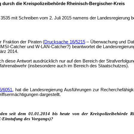
durch die Kreispolizeibehörde Rheinisch-Bergischer-Kreis
e 3535 mit Schreiben vom 2. Juli 2015 namens der Landesregierung b
 Fraktion der Piraten (
Drucksache 16/5215
– Überwachung und Daten
S, IMSI-Catcher und W-LAN-Catcher?) beantwortet die Landesregieru
ärz 2014.
ich diese Antwort ausdrücklich nur auf den Bereich der Strafverfolgu
Gefahrenabwehr (insbesondere auch im Bereich des Staatschutzes).
6/6051
, hat die Landesregierung Ausführungen zur Recherchefähigk
ffsermächtigungen dargestellt.
en seit dem 01.01.2014 bis heute von der Kreispolizeibehörde
R
K-Einstufung des Vorgangs)?