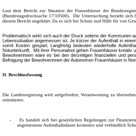
Laut dem Bericht zur Situation der Frauenhäuser der Bundesregi
(Bundestagsdrucksache 17/10500). Die Untersuchung bezieht sich hi
diesem Bericht ungeklärt. Da es sich bei Schutz und Hilfe für von Gewa
Problematisch wirkt sich auch der Druck seitens der Kommunen aus,
Lebenssituation angemessen ist. Je kürzer der Aufenthalt in eine
somit Kosten gespart. Langfristig bedeuten wiederholte Aufenth
Notunterkunft. Mit ihrer Personalnot gehen Frauenhäuser kreativ u
Bewohnerinnen wäre es bei den derzeitigen finanziellen und per
Befragung der Bewohnerinnen der Autonomen Frauenhäuser in Nord
II. Beschlussfassung
Die Landesregierung wird aufgefordert, Verantwortung zu übernehme
orientieren:
-
Es handelt sich bei gesetzlichen Regelungen zur Finanzi
angemessene Aufenthaltsdauer kostenlos und verbindlich Schu