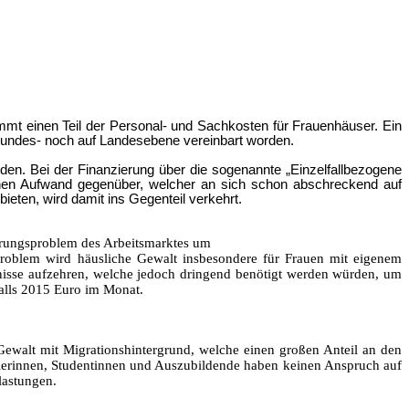
mt einen Teil der Personal- und Sachkosten für Frauenhäuser. Ein
Bundes- noch auf Landesebene vereinbart worden.
n. Bei der Finanzierung über die sogenannte „Einzelfallbezogene
hen Aufwand gegenüber, welcher an sich schon abschreckend auf
ieten, wird damit ins Gegenteil verkehrt.
derungsproblem des Arbeitsmarktes um
 Problem wird häusliche Gewalt insbesondere für Frauen mit eigenem
isse aufzehren, welche jedoch dringend benötigt werden würden, um
alls 2015 Euro im Monat.
ewalt mit Migrationshintergrund, welche einen großen Anteil an den
lerinnen, Studentinnen und Auszubildende haben keinen Anspruch auf
lastungen.