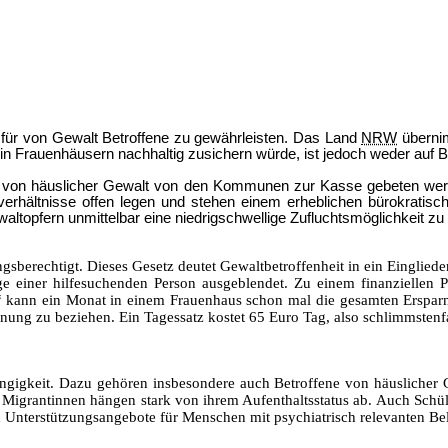
e für von Gewalt Betroffene zu gewährleisten. Das Land
NRW
übernim
n Frauenhäusern nachhaltig zusichern würde, ist jedoch weder auf 
r von häuslicher Gewalt von den Kommunen zur Kasse gebeten werde
rhältnisse offen legen und stehen einem erheblichen bürokratisc
ltopfern unmittelbar eine niedrigschwellige Zufluchtsmöglichkeit zu b
gsberechtigt. Dieses Gesetz deutet Gewaltbetroffenheit in ein Einglie
Lage einer hilfesuchenden Person ausgeblendet. Zu einem finanziellen
 kann ein Monat in einem Frauenhaus schon mal die gesamten Ersparn
nung zu beziehen. Ein Tagessatz kostet 65 Euro Tag, also schlimmstenf
igkeit. Dazu gehören insbesondere auch Betroffene von häuslicher G
igrantinnen hängen stark von ihrem Aufenthaltsstatus ab. Auch Schü
d Unterstützungsangebote für Menschen mit psychiatrisch relevanten Be