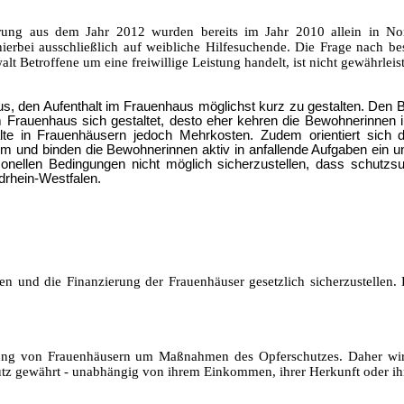
erung aus dem Jahr 2012 wurden bereits im Jahr 2010 allein in No
erbei ausschließlich auf weibliche Hilfesuchende. Die Frage nach be
lt Betroffene um eine freiwillige Leistung handelt, ist nicht gewährlei
 den Aufenthalt im Frauenhaus möglichst kurz zu gestalten. Den Bet
m Frauenhaus sich gestaltet, desto eher kehren die Bewohnerinnen in
alte in Frauenhäusern jedoch Mehrkosten. Zudem orientiert sich 
m und binden die Bewohnerinnen aktiv in anfallende Aufgaben ein und
sonellen Bedingungen nicht möglich sicherzustellen, dass schutzsu
rhein-Westfalen.
n und die Finanzierung der Frauenhäuser gesetzlich sicherzustellen. 
erung von Frauenhäusern um Maßnahmen des Opferschutzes. Daher wir
tz gewährt - unabhängig von ihrem Einkommen, ihrer Herkunft oder ihr