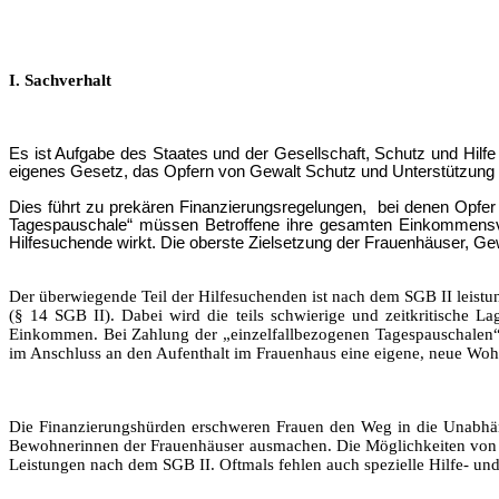
I. Sachverhalt
Es ist Aufgabe des Staates und der Gesellschaft, Schutz und Hilf
eigenes Gesetz, das Opfern von Gewalt Schutz und Unterstützung i
Dies führt zu prekären Finanzierungsregelungen, bei denen Opfe
Tagespauschale“ müssen Betroffene ihre gesamten Einkommensve
Hilfesuchende wirkt. Die oberste Zielsetzung der Frauenhäuser, Gewa
Der überwiegende Teil der Hilfesuchenden ist nach dem SGB II leistun
(§ 14 SGB II). Dabei wird die teils schwierige und zeitkritische 
Einkommen. Bei Zahlung der „einzelfallbezogenen Tagespauschalen“
im Anschluss an den Aufenthalt im Frauenhaus eine eigene, neue Woh
Die Finanzierungshürden erschweren Frauen den Weg in die Unabhäng
Bewohnerinnen der Frauenhäuser ausmachen. Die Möglichkeiten von M
Leistungen nach dem SGB II. Oftmals fehlen auch spezielle Hilfe- un