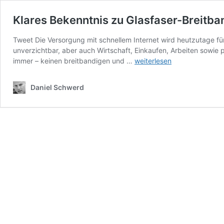
Klares Bekenntnis zu Glasfaser-Breitba
Tweet Die Versorgung mit schnellem Internet wird heutzutage fü
unverzichtbar, aber auch Wirtschaft, Einkaufen, Arbeiten sowie p
Klares
immer – keinen breitbandigen und …
weiterlesen
Bekenntnis
zu
Daniel Schwerd
Glasfaser-
Breitband
fehlt
in
NRW