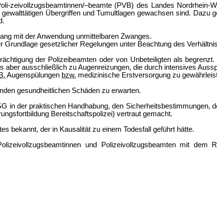
Poli-zeivollzugsbeamtinnen/–beamte (PVB) des Landes Nordrhein-We
 gewalttätigen Übergriffen und Tumultlagen gewachsen sind. Dazu g
d.
hang mit der Anwendung unmittelbaren Zwanges.
er Grundlage gesetzlicher Regelungen unter Beachtung des Verhältn
trächtigung der Polizeibeamten oder von Unbeteiligten als begrenzt
s aber ausschließlich zu Augenreizungen, die durch intensives Aus
B.
Augenspülungen
bzw.
medizinische Erstversorgung zu gewährleis
enden gesundheitlichen Schäden zu erwarten.
 in der praktischen Handhabung, den Sicherheitsbestimmungen, de
hrungsfortbildung Bereitschaftspolizei) vertraut gemacht.
tes bekannt, der in Kausalität zu einem Todesfall geführt hätte.
Polizeivollzugsbeamtinnen und Polizeivollzugsbeamten mit dem 