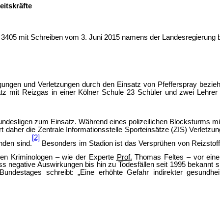
eitskräfte
e 3405 mit Schreiben vom 3. Juni 2015 namens der Landesregierung b
gungen und Verletzungen durch den Einsatz von Pfefferspray bezie
tz mit Reizgas in einer Kölner Schule 23 Schüler und zwei Lehr
ndesligen zum Einsatz. Während eines polizeilichen Blocksturms mit
 daher die Zentrale Informationsstelle Sporteinsätze (ZIS) Verletzun
[2]
inden sind.
Besonders im Stadion ist das Versprühen von Reizstoffe
rnen Kriminologen – wie der Experte
Prof.
Thomas Feltes – vor einer
 negative Auswirkungen bis hin zu Todesfällen seit 1995 bekannt s
undestages schreibt: „Eine erhöhte Gefahr indirekter gesundheitli