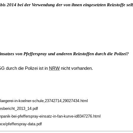
 bis 2014 bei der Verwendung der von ihnen eingesetzten Reizstoffe sel
satzes von Pfefferspray und anderen Reizstoffen durch die Polizei?
 durch die Polizei ist in
NRW
nicht vorhanden.
chlaegerei-in-koelner-schule,23742714,29027434.html
esbericht_2013_14.pdf
panik-bei-pfefferspray-einsatz-in-fan-kurve-id8347276.html
e/pfefferspray-data.pdf