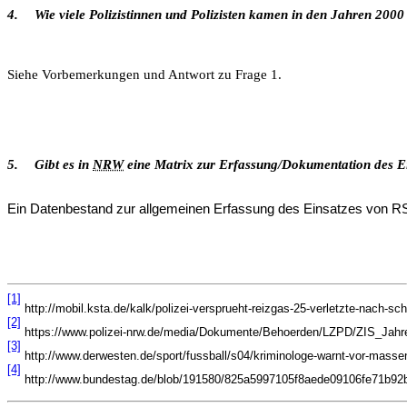
4.
Wie viele Polizistinnen und Polizisten kamen in den Jahren 2000
Siehe Vorbemerkungen und Antwort zu Frage 1.
5.
Gibt es in
NRW
eine Matrix zur Erfassung/Dokumentation des Ein
Ein Datenbestand zur allgemeinen Erfassung des Einsatzes von RSG
[1]
http://mobil.ksta.de/kalk/polizei-versprueht-reizgas-25-verletzte-nach-s
[2]
https://www.polizei-nrw.de/media/Dokumente/Behoerden/LZPD/ZIS_Jahr
[3]
http://www.derwesten.de/sport/fussball/s04/kriminologe-warnt-vor-massen
[4]
http://www.bundestag.de/blob/191580/825a5997105f8aede09106fe71b92bc