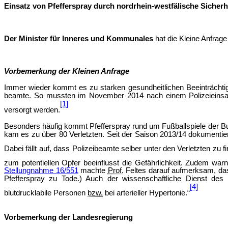
Einsatz von Pfefferspray durch nordrhein-westfälische Sicherh
Der Minister für Inneres und Kommunales
hat die Kleine Anfrag
Vorbemerkung der Kleinen Anfrage
Immer wieder kommt es zu starken gesundheitlichen Beeinträchti
beamte. So mussten im November 2014 nach einem Polizeieinsa
[1]
versorgt werden.
Besonders häufig kommt Pfefferspray rund um Fußballspiele der Bu
kam es zu über 80 Verletzten. Seit der Saison 2013/14 dokumentiert
Dabei fällt auf, dass Polizeibeamte selber unter den Verletzten zu f
zum potentiellen Opfer beeinflusst die Gefährlichkeit. Zudem wa
Stellungnahme 16/551
machte
Prof.
Feltes darauf aufmerksam, dass
Pfefferspray zu Tode.) Auch der wissenschaftliche Dienst des B
[4]
blutdrucklabile Personen
bzw.
bei arterieller Hypertonie.“
Vorbemerkung der Landesregierung