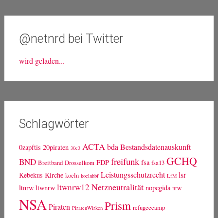
@netnrd bei Twitter
wird geladen...
Schlagwörter
ACTA
bda
Bestandsdatenauskunft
0zapftis
20piraten
30c3
GCHQ
freifunk
BND
FDP
fsa
Breitband
Drosselkom
fsa13
Leistungsschutzrecht
lsr
Kebekus
Kirche
koeln
koelnhbf
LfM
Netzneutralität
ltwnrw12
ltnrw
ltwnrw
nopegida
nrw
NSA
Prism
Piraten
refugeecamp
PiratenWirken