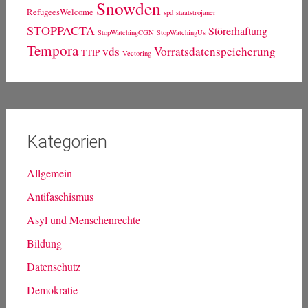
Snowden
RefugeesWelcome
spd
staatstrojaner
STOPPACTA
Störerhaftung
StopWatchingCGN
StopWatchingUs
Tempora
vds
Vorratsdatenspeicherung
TTIP
Vectoring
Kategorien
Allgemein
Antifaschismus
Asyl und Menschenrechte
Bildung
Datenschutz
Demokratie