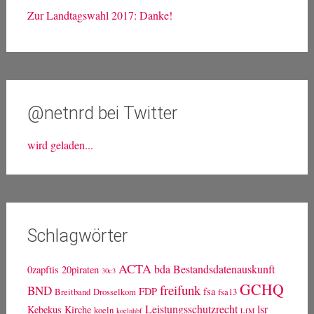
Zur Landtagswahl 2017: Danke!
@netnrd bei Twitter
wird geladen...
Schlagwörter
ACTA
bda
Bestandsdatenauskunft
0zapftis
20piraten
30c3
GCHQ
freifunk
BND
FDP
fsa
Breitband
Drosselkom
fsa13
Leistungsschutzrecht
lsr
Kebekus
Kirche
koeln
koelnhbf
LfM