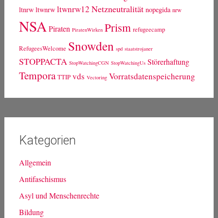
Netzneutralität
ltwnrw12
ltnrw
ltwnrw
nopegida
nrw
NSA
Prism
Piraten
refugeecamp
PiratenWirken
Snowden
RefugeesWelcome
spd
staatstrojaner
STOPPACTA
Störerhaftung
StopWatchingCGN
StopWatchingUs
Tempora
vds
Vorratsdatenspeicherung
TTIP
Vectoring
Kategorien
Allgemein
Antifaschismus
Asyl und Menschenrechte
Bildung