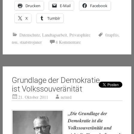
Drucken
E-Mail
Facebook
X
Tumblr
Datenschutz
,
Landtagsarbeit
,
Privatsphäre
0zapftis
,
nsu
,
staatstrojaner
4 Kommentare
Grundlage der Demokratie
ist Volkssouveränität
21. Oktober 2011
netnrd
„Die Grundlage der
Demokratie ist die
Volkssouveränität und