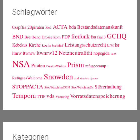
@netnrd bei Twitter
wird geladen...
Schlagwörter
ACTA
bda
Bestandsdatenauskunft
0zapftis
20piraten
30c3
GCHQ
freifunk
BND
FDP
fsa
Breitband
Drosselkom
fsa13
Leistungsschutzrecht
lsr
Kebekus
Kirche
koeln
koelnhbf
LfM
Netzneutralität
ltwnrw12
ltnrw
ltwnrw
nopegida
nrw