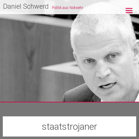
Zum
Daniel Schwerd
Politik aus Notwehr
Inhalt
springen
staatstrojaner