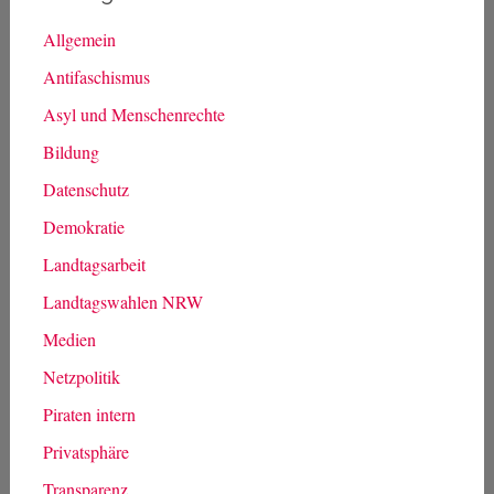
NSA
Prism
Piraten
refugeecamp
PiratenWirken
Snowden
RefugeesWelcome
spd
staatstrojaner
STOPPACTA
Störerhaftung
StopWatchingCGN
StopWatchingUs
Tempora
vds
Vorratsdatenspeicherung
TTIP
Vectoring
Kategorien
Allgemein
Antifaschismus
Asyl und Menschenrechte
Bildung
Datenschutz