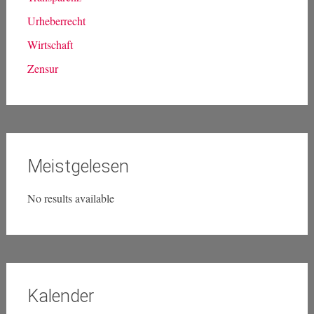
Demokratie
Landtagsarbeit
Landtagswahlen NRW
Medien
Netzpolitik
Piraten intern
Privatsphäre
Transparenz
Urheberrecht
Wirtschaft
Zensur