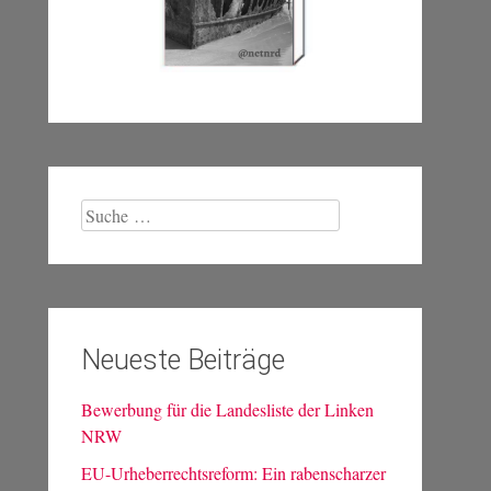
Suche
nach:
Neueste Beiträge
Bewerbung für die Landesliste der Linken
NRW
EU-Urheberrechtsreform: Ein rabenscharzer