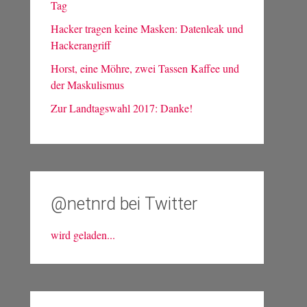
Tag
Hacker tragen keine Masken: Datenleak und
Hackerangriff
Horst, eine Möhre, zwei Tassen Kaffee und
der Maskulismus
Zur Landtagswahl 2017: Danke!
@netnrd bei Twitter
wird geladen...