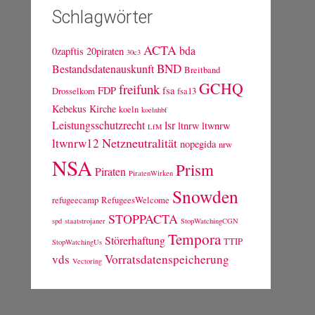
Schlagwörter
ACTA
bda
0zapftis
20piraten
30c3
BND
Bestandsdatenauskunft
Breitband
GCHQ
freifunk
FDP
fsa
Drosselkom
fsa13
Kebekus
Kirche
koeln
koelnhbf
Leistungsschutzrecht
lsr
ltnrw
ltwnrw
LfM
Netzneutralität
ltwnrw12
nopegida
nrw
NSA
Prism
Piraten
PiratenWirken
Snowden
refugeecamp
RefugeesWelcome
STOPPACTA
spd
staatstrojaner
StopWatchingCGN
Tempora
Störerhaftung
TTIP
StopWatchingUs
vds
Vorratsdatenspeicherung
Vectoring