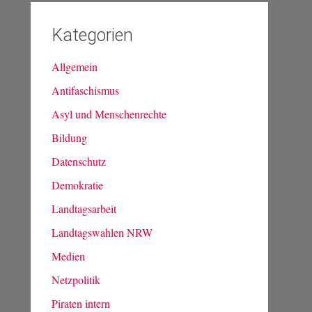
Kategorien
Allgemein
Antifaschismus
Asyl und Menschenrechte
Bildung
Datenschutz
Demokratie
Landtagsarbeit
Landtagswahlen NRW
Medien
Netzpolitik
Piraten intern