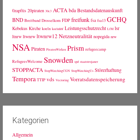
ACTA
bda
Bestandsdatenauskunft
0zapftis
20piraten
30c3
GCHQ
freifunk
BND
FDP
fsa
Breitband
Drosselkom
fsa13
Leistungsschutzrecht
lsr
Kebekus
Kirche
koeln
koelnhbf
LfM
Netzneutralität
ltwnrw12
ltnrw
ltwnrw
nopegida
nrw
NSA
Prism
Piraten
refugeecamp
PiratenWirken
Snowden
RefugeesWelcome
spd
staatstrojaner
STOPPACTA
Störerhaftung
StopWatchingCGN
StopWatchingUs
Tempora
vds
Vorratsdatenspeicherung
TTIP
Vectoring
Kategorien
Allgemein