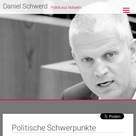
Zum
Daniel Schwerd
Politik aus Notwehr
Inhalt
springen
Politische Schwerpunkte