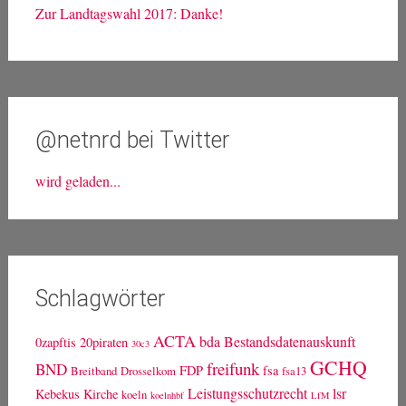
Neueste Beiträge
Bewerbung für die Landesliste der Linken NRW
EU-Urheberrechtsreform: Ein rabenscharzer Tag
Hacker tragen keine Masken: Datenleak und
Hackerangriff
Horst, eine Möhre, zwei Tassen Kaffee und der
Maskulismus
Zur Landtagswahl 2017: Danke!
@netnrd bei Twitter
wird geladen...