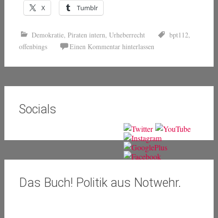
X
Tumblr
Demokratie
,
Piraten intern
,
Urheberrecht
bpt112
,
offenbings
Einen Kommentar hinterlassen
Socials
Das Buch! Politik aus Notwehr.