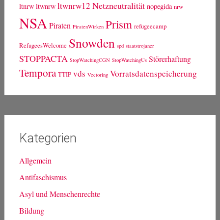
Schlagwörter
ACTA
bda
Bestandsdatenauskunft
0zapftis
20piraten
30c3
GCHQ
freifunk
BND
FDP
fsa
Breitband
Drosselkom
fsa13
Leistungsschutzrecht
lsr
Kebekus
Kirche
koeln
koelnhbf
LfM
Netzneutralität
ltwnrw12
ltnrw
ltwnrw
nopegida
nrw
NSA
Prism
Piraten
refugeecamp
PiratenWirken
Snowden
RefugeesWelcome
spd
staatstrojaner
STOPPACTA
Störerhaftung
StopWatchingCGN
StopWatchingUs
Tempora
vds
Vorratsdatenspeicherung
TTIP
Vectoring