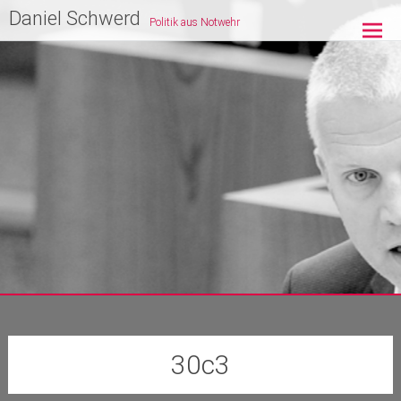
Zum
Daniel Schwerd
Politik aus Notwehr
Inhalt
springen
30c3