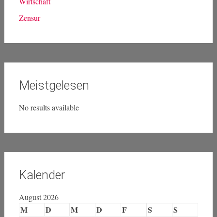
Wirtschaft
Zensur
Meistgelesen
No results available
Kalender
August 2026
M
D
M
D
F
S
S