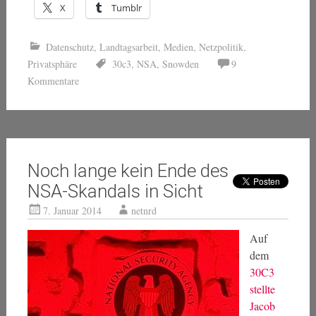
X
Tumblr
Datenschutz
,
Landtagsarbeit
,
Medien
,
Netzpolitik
,
Privatsphäre
30c3
,
NSA
,
Snowden
9
Kommentare
Noch lange kein Ende des
NSA-Skandals in Sicht
7. Januar 2014
netnrd
Auf
dem
30C3
stellte
Jacob