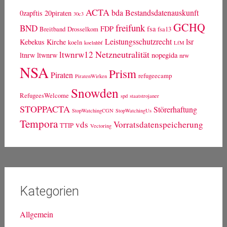
ACTA
bda
Bestandsdatenauskunft
0zapftis
20piraten
30c3
GCHQ
freifunk
BND
FDP
fsa
Breitband
Drosselkom
fsa13
Leistungsschutzrecht
lsr
Kebekus
Kirche
koeln
koelnhbf
LfM
Netzneutralität
ltwnrw12
ltnrw
ltwnrw
nopegida
nrw
NSA
Prism
Piraten
refugeecamp
PiratenWirken
Snowden
RefugeesWelcome
spd
staatstrojaner
STOPPACTA
Störerhaftung
StopWatchingCGN
StopWatchingUs
Tempora
vds
Vorratsdatenspeicherung
TTIP
Vectoring
Kategorien
Allgemein