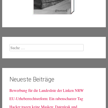
Suche
nach:
Neueste Beiträge
Bewerbung für die Landesliste der Linken NRW
EU-Urheberrechtsreform: Ein rabenscharzer Tag
Hacker tragen keine Masken: Datenleak und