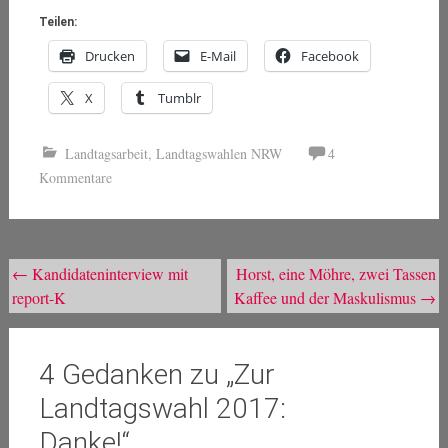
Teilen:
Drucken
E-Mail
Facebook
X
Tumblr
Landtagsarbeit
,
Landtagswahlen NRW
4
Kommentare
Beitragsnavigation
←
Kandidateninterview mit
Horst, eine Möhre, zwei Tassen
report-K
Kaffee und der Maskulismus
→
4 Gedanken zu „
Zur
Landtagswahl 2017:
Danke!
“