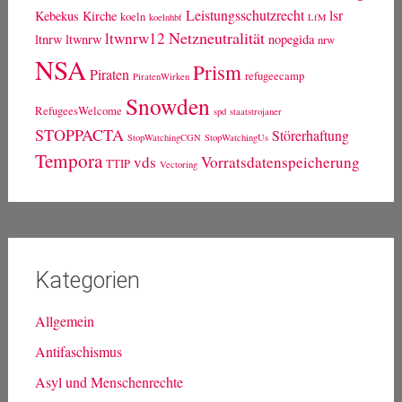
Leistungsschutzrecht
lsr
Kebekus
Kirche
koeln
koelnhbf
LfM
Netzneutralität
ltwnrw12
ltnrw
ltwnrw
nopegida
nrw
NSA
Prism
Piraten
refugeecamp
PiratenWirken
Snowden
RefugeesWelcome
spd
staatstrojaner
STOPPACTA
Störerhaftung
StopWatchingCGN
StopWatchingUs
Tempora
vds
Vorratsdatenspeicherung
TTIP
Vectoring
Kategorien
Allgemein
Antifaschismus
Asyl und Menschenrechte