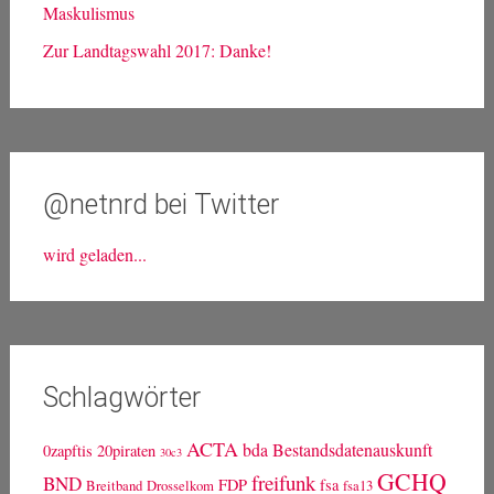
Maskulismus
Zur Landtagswahl 2017: Danke!
@netnrd bei Twitter
wird geladen...
Schlagwörter
ACTA
bda
Bestandsdatenauskunft
0zapftis
20piraten
30c3
GCHQ
freifunk
BND
FDP
fsa
Breitband
Drosselkom
fsa13