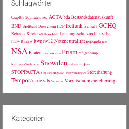
Schlagwörter
ACTA
bda
Bestandsdatenauskunft
0zapftis
20piraten
30c3
GCHQ
freifunk
BND
FDP
fsa
Breitband
Drosselkom
fsa13
Leistungsschutzrecht
lsr
Kebekus
Kirche
koeln
koelnhbf
LfM
Netzneutralität
ltwnrw12
ltnrw
ltwnrw
nopegida
nrw
NSA
Prism
Piraten
refugeecamp
PiratenWirken
Snowden
RefugeesWelcome
spd
staatstrojaner
STOPPACTA
Störerhaftung
StopWatchingCGN
StopWatchingUs
Tempora
vds
Vorratsdatenspeicherung
TTIP
Vectoring
Kategorien