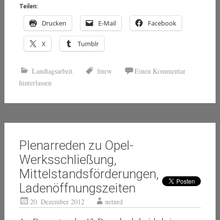
Teilen:
Drucken
E-Mail
Facebook
X
Tumblr
Landtagsarbeit
ltnrw
Einen Kommentar
hinterlassen
Plenarreden zu Opel-
Werksschließung,
Mittelstandsförderungen,
Ladenöffnungszeiten
20. Dezember 2012
netnrd