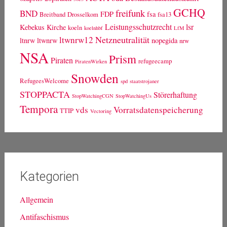
@netnrd bei Twitter
wird geladen...
Schlagwörter
ACTA
bda
Bestandsdatenauskunft
0zapftis
20piraten
30c3
GCHQ
freifunk
BND
FDP
fsa
Breitband
Drosselkom
fsa13
Leistungsschutzrecht
lsr
Kebekus
Kirche
koeln
koelnhbf
LfM
Netzneutralität
ltwnrw12
ltnrw
ltwnrw
nopegida
nrw
NSA
Prism
Piraten
refugeecamp
PiratenWirken
Snowden
RefugeesWelcome
spd
staatstrojaner
STOPPACTA
Störerhaftung
StopWatchingCGN
StopWatchingUs