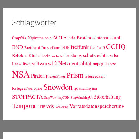
Schlagwörter
ACTA
bda
Bestandsdatenauskunft
0zapftis
20piraten
30c3
GCHQ
freifunk
BND
FDP
fsa
Breitband
Drosselkom
fsa13
Leistungsschutzrecht
lsr
Kebekus
Kirche
koeln
koelnhbf
LfM
Netzneutralität
ltwnrw12
ltnrw
ltwnrw
nopegida
nrw
NSA
Prism
Piraten
refugeecamp
PiratenWirken
Snowden
RefugeesWelcome
spd
staatstrojaner
STOPPACTA
Störerhaftung
StopWatchingCGN
StopWatchingUs
Tempora
vds
Vorratsdatenspeicherung
TTIP
Vectoring