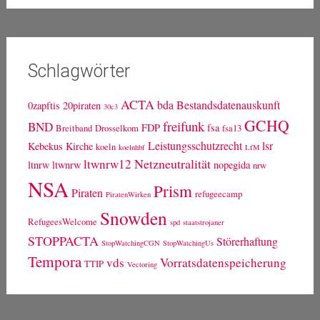
Schlagwörter
ACTA
bda
Bestandsdatenauskunft
0zapftis
20piraten
30c3
GCHQ
freifunk
BND
FDP
fsa
Breitband
Drosselkom
fsa13
Leistungsschutzrecht
lsr
Kebekus
Kirche
koeln
koelnhbf
LfM
Netzneutralität
ltwnrw12
ltnrw
ltwnrw
nopegida
nrw
NSA
Prism
Piraten
refugeecamp
PiratenWirken
Snowden
RefugeesWelcome
spd
staatstrojaner
STOPPACTA
Störerhaftung
StopWatchingCGN
StopWatchingUs
Tempora
vds
Vorratsdatenspeicherung
TTIP
Vectoring