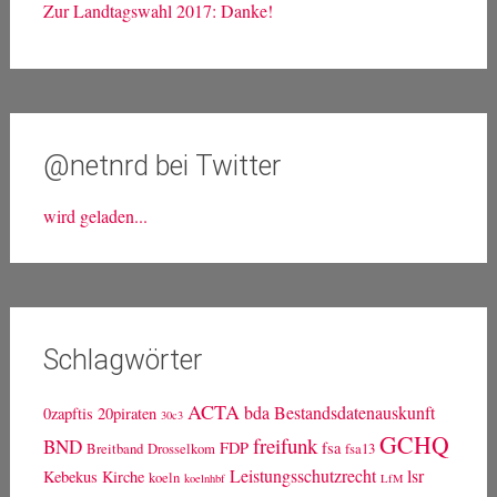
Zur Landtagswahl 2017: Danke!
@netnrd bei Twitter
wird geladen...
Schlagwörter
ACTA
bda
Bestandsdatenauskunft
0zapftis
20piraten
30c3
GCHQ
freifunk
BND
FDP
fsa
Breitband
Drosselkom
fsa13
Leistungsschutzrecht
lsr
Kebekus
Kirche
koeln
koelnhbf
LfM