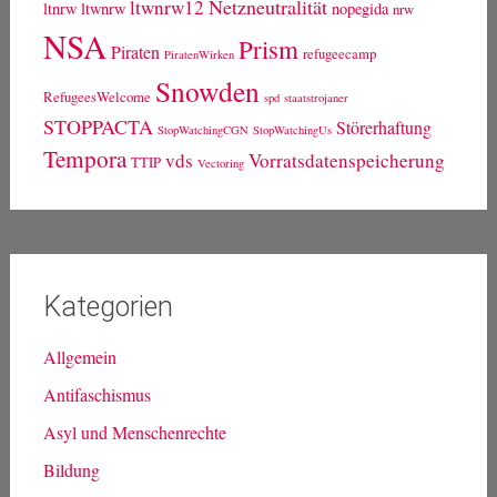
Netzneutralität
ltwnrw12
ltnrw
ltwnrw
nopegida
nrw
NSA
Prism
Piraten
refugeecamp
PiratenWirken
Snowden
RefugeesWelcome
spd
staatstrojaner
STOPPACTA
Störerhaftung
StopWatchingCGN
StopWatchingUs
Tempora
vds
Vorratsdatenspeicherung
TTIP
Vectoring
Kategorien
Allgemein
Antifaschismus
Asyl und Menschenrechte
Bildung