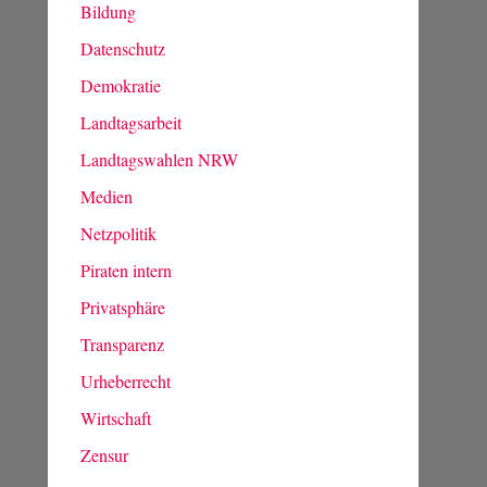
Bildung
Datenschutz
Demokratie
Landtagsarbeit
Landtagswahlen NRW
Medien
Netzpolitik
Piraten intern
Privatsphäre
Transparenz
Urheberrecht
Wirtschaft
Zensur