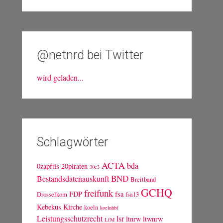
@netnrd bei Twitter
wird geladen...
Schlagwörter
ACTA
bda
0zapftis
20piraten
30c3
BND
Bestandsdatenauskunft
Breitband
GCHQ
freifunk
FDP
fsa
Drosselkom
fsa13
Kebekus
Kirche
koeln
koelnhbf
Leistungsschutzrecht
lsr
ltnrw
ltwnrw
LfM