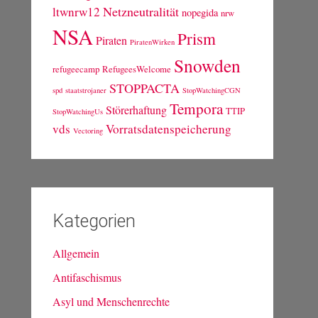
Netzneutralität
ltwnrw12
nopegida
nrw
NSA
Prism
Piraten
PiratenWirken
Snowden
refugeecamp
RefugeesWelcome
STOPPACTA
spd
staatstrojaner
StopWatchingCGN
Tempora
Störerhaftung
TTIP
StopWatchingUs
vds
Vorratsdatenspeicherung
Vectoring
Kategorien
Allgemein
Antifaschismus
Asyl und Menschenrechte