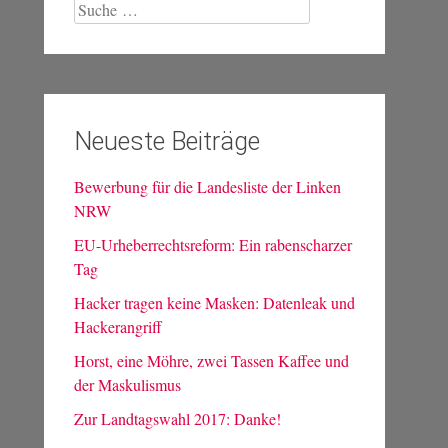
Suche
nach:
Neueste Beiträge
Bewerbung für die Landesliste der Linken
NRW
EU-Urheberrechtsreform: Ein rabenscharzer
Tag
Hacker tragen keine Masken: Datenleak und
Hackerangriff
Horst, eine Möhre, zwei Tassen Kaffee und
der Maskulismus
Zur Landtagswahl 2017: Danke!