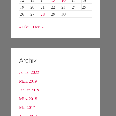
19
20
21
22
23
24
25
26
27
28
29
30
« Okt.
Dez. »
Archiv
Januar 2022
März 2019
Januar 2019
März 2018
Mai 2017