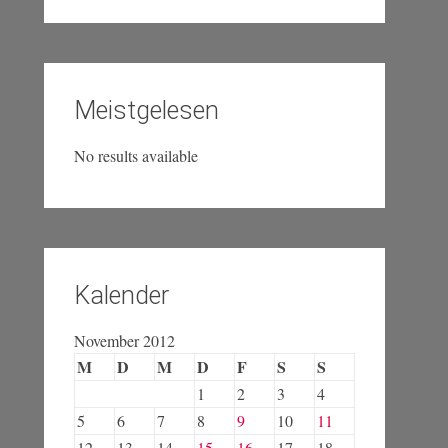
Meistgelesen
No results available
Kalender
November 2012
M
D
M
D
F
S
S
1
2
3
4
5
6
7
8
9
10
11
12
13
14
15
16
17
18