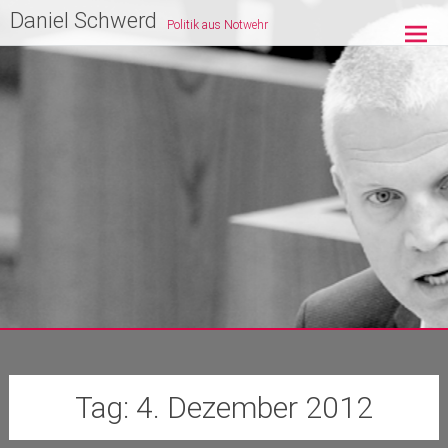
Zum
Daniel Schwerd
Politik aus Notwehr
Inhalt
springen
Tag:
4. Dezember 2012