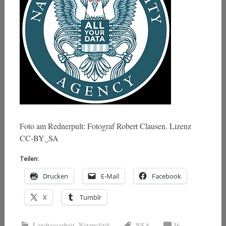
Foto am Rednerpult: Fotograf Robert Clausen. Lizenz
CC-BY_SA
Teilen:
Drucken
E-Mail
Facebook
X
Tumblr
Landtagsarbeit
,
Netzpolitik
NSA
36