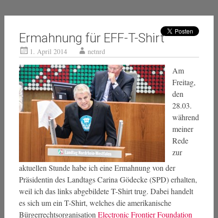
Ermahnung für EFF-T-Shirt
1. April 2014
netnrd
Am
Freitag,
den
28.03.
während
meiner
Rede
zur
aktuellen Stunde habe ich eine Ermahnung von der
Präsidentin des Landtags Carina Gödecke (SPD) erhalten,
weil ich das links abgebildete T-Shirt trug. Dabei handelt
es sich um ein T-Shirt, welches die amerikanische
Bürgerrechtsorganisation
Electronic Frontier Foundation