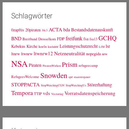
Schlagwörter
ACTA
bda
Bestandsdatenauskunft
0zapftis
20piraten
30c3
GCHQ
freifunk
BND
FDP
fsa
Breitband
Drosselkom
fsa13
Leistungsschutzrecht
lsr
Kebekus
Kirche
koeln
koelnhbf
LfM
Netzneutralität
ltwnrw12
ltnrw
ltwnrw
nopegida
nrw
NSA
Prism
Piraten
refugeecamp
PiratenWirken
Snowden
RefugeesWelcome
spd
staatstrojaner
STOPPACTA
Störerhaftung
StopWatchingCGN
StopWatchingUs
Tempora
vds
Vorratsdatenspeicherung
TTIP
Vectoring