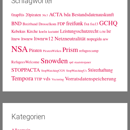
Schlagwörter
ACTA
bda
Bestandsdatenauskunft
0zapftis
20piraten
30c3
GCHQ
freifunk
BND
FDP
fsa
Breitband
Drosselkom
fsa13
Leistungsschutzrecht
lsr
Kebekus
Kirche
koeln
koelnhbf
LfM
Netzneutralität
ltwnrw12
ltnrw
ltwnrw
nopegida
nrw
NSA
Prism
Piraten
refugeecamp
PiratenWirken
Snowden
RefugeesWelcome
spd
staatstrojaner
STOPPACTA
Störerhaftung
StopWatchingCGN
StopWatchingUs
Tempora
vds
Vorratsdatenspeicherung
TTIP
Vectoring
Kategorien
Allgemein