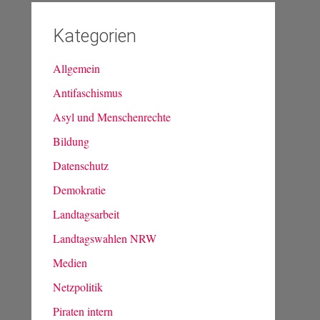
Kategorien
Allgemein
Antifaschismus
Asyl und Menschenrechte
Bildung
Datenschutz
Demokratie
Landtagsarbeit
Landtagswahlen NRW
Medien
Netzpolitik
Piraten intern