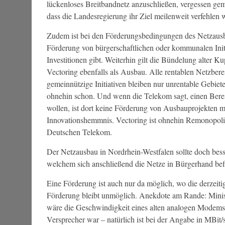
lückenloses Breitbandnetz anzuschließen, vergessen gema
dass die Landesregierung ihr Ziel meilenweit verfehlen
Zudem ist bei den Förderungsbedingungen des Netzausb
Förderung von bürgerschaftlichen oder kommunalen Initia
Investitionen gibt. Weiterhin gilt die Bündelung alter 
Vectoring ebenfalls als Ausbau. Alle rentablen Netzb
gemeinnützige Initiativen bleiben nur unrentable Gebiete
ohnehin schon. Und wenn die Telekom sagt, einen Bereic
wollen, ist dort keine Förderung von Ausbauprojekten m
Innovationshemmnis. Vectoring ist ohnehin Remonopoli
Deutschen Telekom.
Der Netzausbau in Nordrhein-Westfalen sollte doch bess
welchem sich anschließend die Netze in Bürgerhand bef
Eine Förderung ist auch nur da möglich, wo die derzeiti
Förderung bleibt unmöglich. Anekdote am Rande: Minist
wäre die Geschwindigkeit eines alten analogen Modems a
Versprecher war – natürlich ist bei der Angabe in MBit