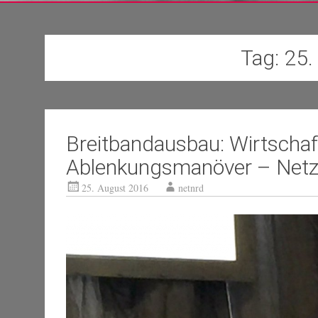
Tag:
25.
Breitbandausbau: Wirtschaft
Ablenkungsmanöver – Netz
25. August 2016
netnrd