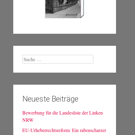
Suche
nach:
Neueste Beiträge
Bewerbung für die Landesliste der Linken
NRW
EU-Urheberrechtsreform: Ein rabenscharzer