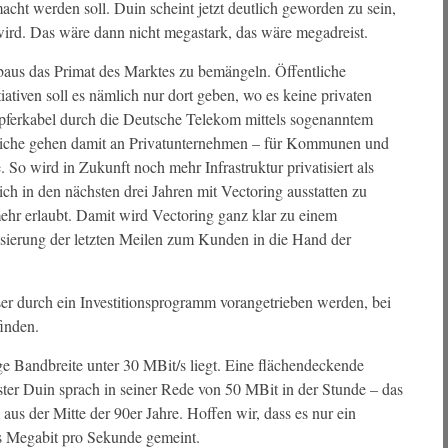
cht werden soll. Duin scheint jetzt deutlich geworden zu sein,
 wird. Das wäre dann nicht megastark, das wäre megadreist.
aus das Primat des Marktes zu bemängeln. Öffentliche
tiven soll es nämlich nur dort geben, wo es keine privaten
Kupferkabel durch die Deutsche Telekom mittels sogenanntem
ereiche gehen damit an Privatunternehmen – für Kommunen und
. So wird in Zukunft noch mehr Infrastruktur privatisiert als
h in den nächsten drei Jahren mit Vectoring ausstatten zu
ehr erlaubt. Damit wird Vectoring ganz klar zu einem
sierung der letzten Meilen zum Kunden in die Hand der
er durch ein Investitionsprogramm vorangetrieben werden, bei
inden.
ge Bandbreite unter 30 MBit/s liegt. Eine flächendeckende
er Duin sprach in seiner Rede von 50 MBit in der Stunde – das
us der Mitte der 90er Jahre. Hoffen wir, dass es nur ein
/s Megabit pro Sekunde gemeint.