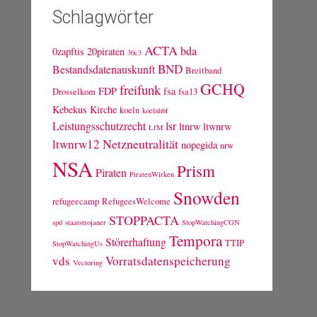
Schlagwörter
ACTA
bda
0zapftis
20piraten
30c3
BND
Bestandsdatenauskunft
Breitband
GCHQ
freifunk
FDP
fsa
Drosselkom
fsa13
Kebekus
Kirche
koeln
koelnhbf
Leistungsschutzrecht
lsr
ltnrw
ltwnrw
LfM
Netzneutralität
ltwnrw12
nopegida
nrw
NSA
Prism
Piraten
PiratenWirken
Snowden
refugeecamp
RefugeesWelcome
STOPPACTA
spd
staatstrojaner
StopWatchingCGN
Tempora
Störerhaftung
TTIP
StopWatchingUs
vds
Vorratsdatenspeicherung
Vectoring