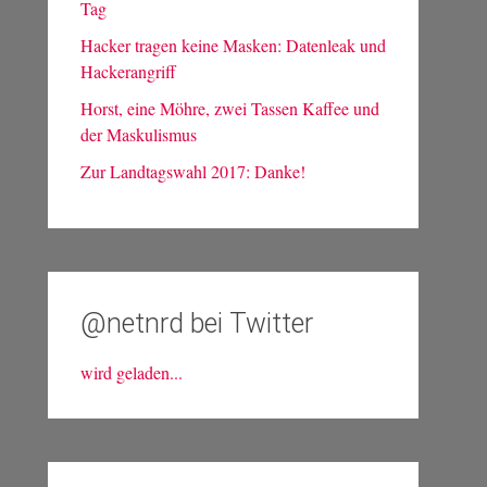
Tag
Hacker tragen keine Masken: Datenleak und
Hackerangriff
Horst, eine Möhre, zwei Tassen Kaffee und
der Maskulismus
Zur Landtagswahl 2017: Danke!
@netnrd bei Twitter
wird geladen...