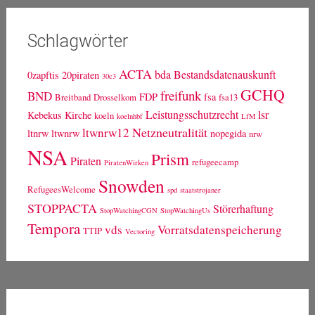
Schlagwörter
ACTA
bda
Bestandsdatenauskunft
0zapftis
20piraten
30c3
GCHQ
freifunk
BND
FDP
fsa
Breitband
Drosselkom
fsa13
Leistungsschutzrecht
lsr
Kebekus
Kirche
koeln
koelnhbf
LfM
Netzneutralität
ltwnrw12
ltnrw
ltwnrw
nopegida
nrw
NSA
Prism
Piraten
refugeecamp
PiratenWirken
Snowden
RefugeesWelcome
spd
staatstrojaner
STOPPACTA
Störerhaftung
StopWatchingCGN
StopWatchingUs
Tempora
vds
Vorratsdatenspeicherung
TTIP
Vectoring