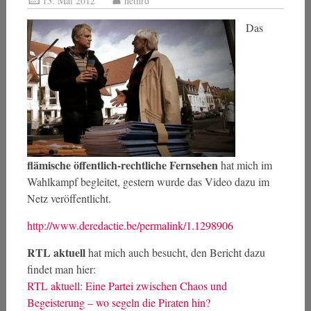
13. Mai 2012
netnrd
Das
flämische öffentlich-rechtliche Fernsehen
hat mich im
Wahlkampf begleitet, gestern wurde das Video dazu im
Netz veröffentlicht.
http://www.deredactie.be/permalink/1.1298906
RTL aktuell
hat mich auch besucht, den Bericht dazu
findet man hier:
RTL aktuell: Eine Partei zwischen Chaos und
Begeisterung – wo segeln die Piraten hin?