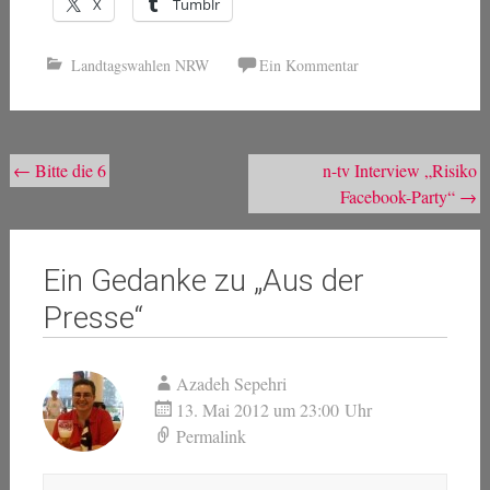
X
Tumblr
Landtagswahlen NRW
Ein Kommentar
Beitragsnavigation
←
Bitte die 6
n-tv Interview „Risiko
Facebook-Party“
→
Ein Gedanke zu „
Aus der
Presse
“
Azadeh Sepehri
13. Mai 2012 um 23:00 Uhr
Permalink