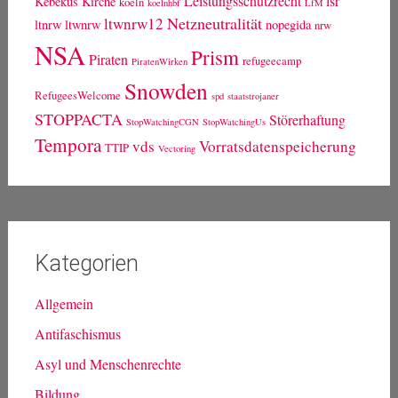
Leistungsschutzrecht
lsr
Kebekus
Kirche
koeln
koelnhbf
LfM
Netzneutralität
ltwnrw12
ltnrw
ltwnrw
nopegida
nrw
NSA
Prism
Piraten
refugeecamp
PiratenWirken
Snowden
RefugeesWelcome
spd
staatstrojaner
STOPPACTA
Störerhaftung
StopWatchingCGN
StopWatchingUs
Tempora
vds
Vorratsdatenspeicherung
TTIP
Vectoring
Kategorien
Allgemein
Antifaschismus
Asyl und Menschenrechte
Bildung