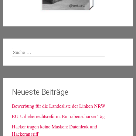
Suche
nach:
Neueste Beiträge
Bewerbung für die Landesliste der Linken NRW
EU-Urheberrechtsreform: Ein rabenscharzer Tag
Hacker tragen keine Masken: Datenleak und
Hackerangriff