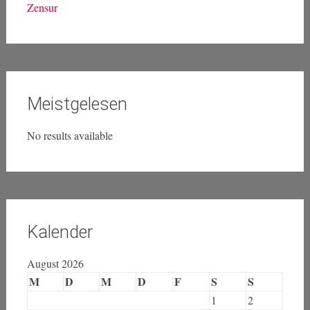
Zensur
Meistgelesen
No results available
Kalender
August 2026
M
D
M
D
F
S
S
1
2