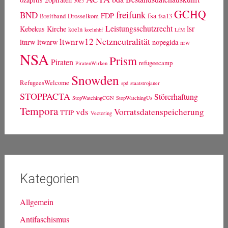
30c3
GCHQ
freifunk
BND
FDP
fsa
Breitband
Drosselkom
fsa13
Leistungsschutzrecht
lsr
Kebekus
Kirche
koeln
koelnhbf
LfM
Netzneutralität
ltwnrw12
ltnrw
ltwnrw
nopegida
nrw
NSA
Prism
Piraten
refugeecamp
PiratenWirken
Snowden
RefugeesWelcome
spd
staatstrojaner
STOPPACTA
Störerhaftung
StopWatchingCGN
StopWatchingUs
Tempora
vds
Vorratsdatenspeicherung
TTIP
Vectoring
Kategorien
Allgemein
Antifaschismus