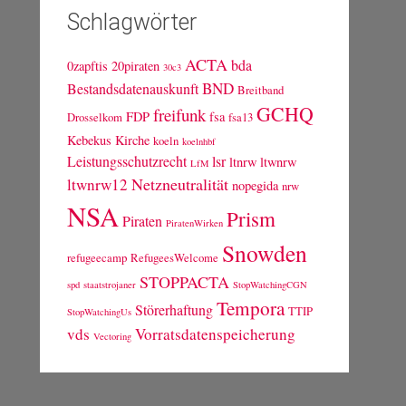
Schlagwörter
ACTA
bda
0zapftis
20piraten
30c3
BND
Bestandsdatenauskunft
Breitband
GCHQ
freifunk
FDP
fsa
Drosselkom
fsa13
Kebekus
Kirche
koeln
koelnhbf
Leistungsschutzrecht
lsr
ltnrw
ltwnrw
LfM
Netzneutralität
ltwnrw12
nopegida
nrw
NSA
Prism
Piraten
PiratenWirken
Snowden
refugeecamp
RefugeesWelcome
STOPPACTA
spd
staatstrojaner
StopWatchingCGN
Tempora
Störerhaftung
TTIP
StopWatchingUs
vds
Vorratsdatenspeicherung
Vectoring