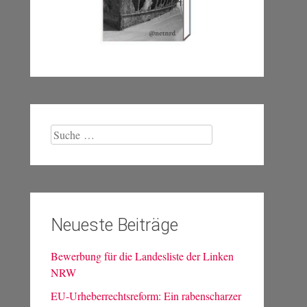
Suche
nach:
Neueste Beiträge
Bewerbung für die Landesliste der Linken
NRW
EU-Urheberrechtsreform: Ein rabenscharzer