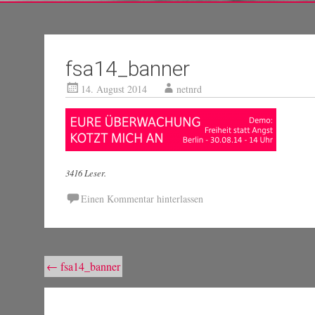
fsa14_banner
14. August 2014
netnrd
3416 Leser.
Einen Kommentar hinterlassen
Beitragsnavigation
←
fsa14_banner