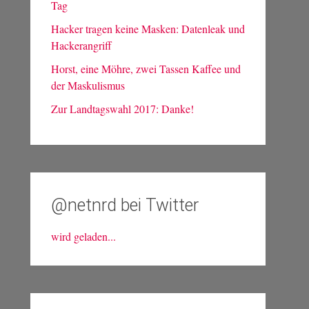
Tag
Hacker tragen keine Masken: Datenleak und
Hackerangriff
Horst, eine Möhre, zwei Tassen Kaffee und
der Maskulismus
Zur Landtagswahl 2017: Danke!
@netnrd bei Twitter
wird geladen...