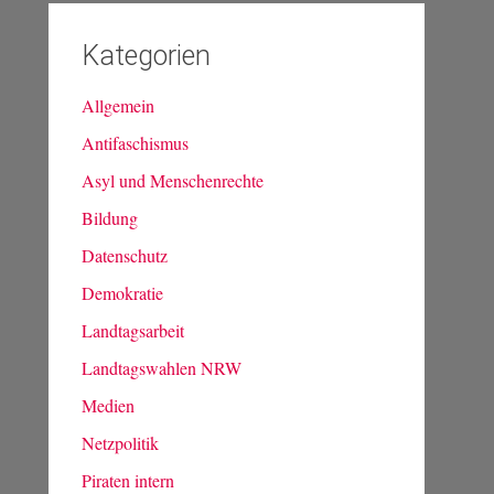
Kategorien
Allgemein
Antifaschismus
Asyl und Menschenrechte
Bildung
Datenschutz
Demokratie
Landtagsarbeit
Landtagswahlen NRW
Medien
Netzpolitik
Piraten intern