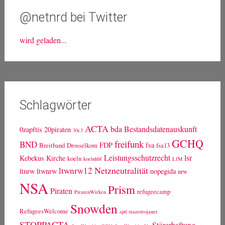
@netnrd bei Twitter
wird geladen...
Schlagwörter
ACTA
bda
Bestandsdatenauskunft
0zapftis
20piraten
30c3
GCHQ
freifunk
BND
FDP
fsa
Breitband
Drosselkom
fsa13
Leistungsschutzrecht
lsr
Kebekus
Kirche
koeln
koelnhbf
LfM
Netzneutralität
ltwnrw12
ltnrw
ltwnrw
nopegida
nrw
NSA
Prism
Piraten
refugeecamp
PiratenWirken
Snowden
RefugeesWelcome
spd
staatstrojaner
STOPPACTA
Störerhaftung