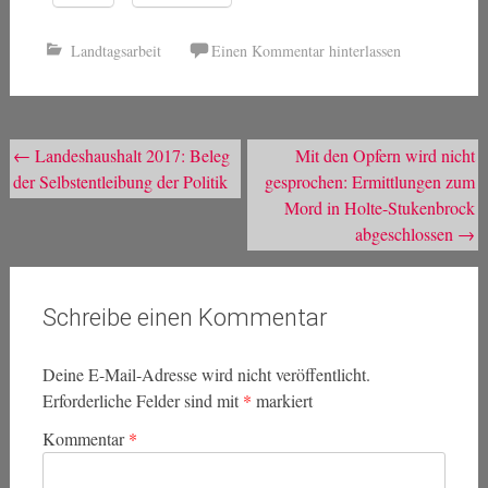
Landtagsarbeit
Einen Kommentar hinterlassen
Beitragsnavigation
←
Landeshaushalt 2017: Beleg
Mit den Opfern wird nicht
der Selbstentleibung der Politik
gesprochen: Ermittlungen zum
Mord in Holte-Stukenbrock
abgeschlossen
→
Schreibe einen Kommentar
Deine E-Mail-Adresse wird nicht veröffentlicht.
Erforderliche Felder sind mit
*
markiert
Kommentar
*