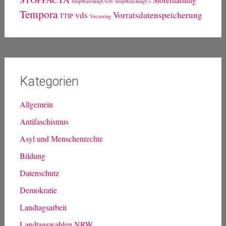
StopWatchingCGN
StopWatchingUs
Tempora
vds
Vorratsdatenspeicherung
TTIP
Vectoring
Kategorien
Allgemein
Antifaschismus
Asyl und Menschenrechte
Bildung
Datenschutz
Demokratie
Landtagsarbeit
Landtagswahlen NRW