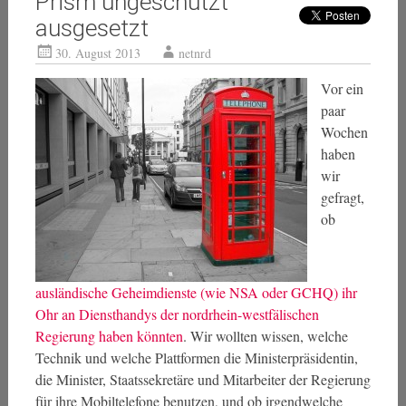
Prism ungeschützt
ausgesetzt
30. August 2013
netnrd
Vor ein
paar
Wochen
haben
wir
gefragt,
ob
ausländische Geheimdienste (wie NSA oder GCHQ) ihr
Ohr an Diensthandys der nordrhein-westfälischen
Regierung haben könnten
. Wir wollten wissen, welche
Technik und welche Plattformen die Ministerpräsidentin,
die Minister, Staatssekretäre und Mitarbeiter der Regierung
für ihre Mobiltelefone benutzen, und ob irgendwelche