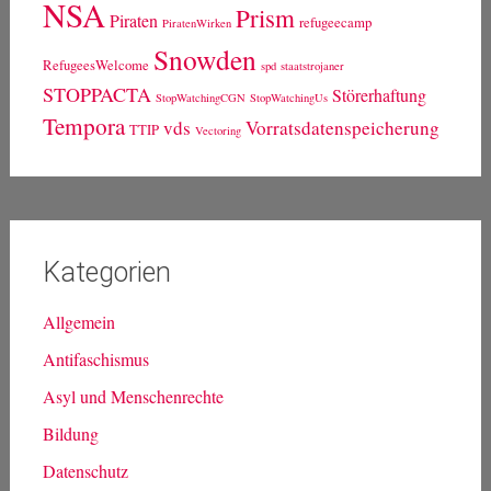
Schlagwörter
ACTA
bda
Bestandsdatenauskunft
0zapftis
20piraten
30c3
GCHQ
freifunk
BND
FDP
fsa
Breitband
Drosselkom
fsa13
Leistungsschutzrecht
lsr
Kebekus
Kirche
koeln
koelnhbf
LfM
Netzneutralität
ltwnrw12
ltnrw
ltwnrw
nopegida
nrw
NSA
Prism
Piraten
refugeecamp
PiratenWirken
Snowden
RefugeesWelcome
spd
staatstrojaner
STOPPACTA
Störerhaftung
StopWatchingCGN
StopWatchingUs
Tempora
vds
Vorratsdatenspeicherung
TTIP
Vectoring