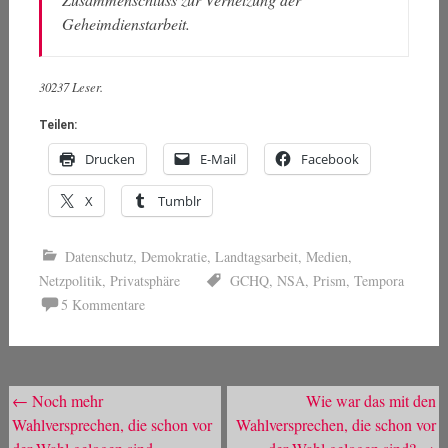
Geheimdienstarbeit.
30237 Leser.
Teilen:
Drucken
E-Mail
Facebook
X
Tumblr
Datenschutz
,
Demokratie
,
Landtagsarbeit
,
Medien
,
Netzpolitik
,
Privatsphäre
GCHQ
,
NSA
,
Prism
,
Tempora
5 Kommentare
Beitragsnavigation
←
Noch mehr
Wie war das mit den
Wahlversprechen, die schon vor
Wahlversprechen, die schon vor