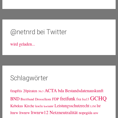
Bewerbung für die Landesliste der Linken NRW
EU-Urheberrechtsreform: Ein rabenscharzer Tag
Hacker tragen keine Masken: Datenleak und
Hackerangriff
Horst, eine Möhre, zwei Tassen Kaffee und der
Maskulismus
Zur Landtagswahl 2017: Danke!
@netnrd bei Twitter
wird geladen...