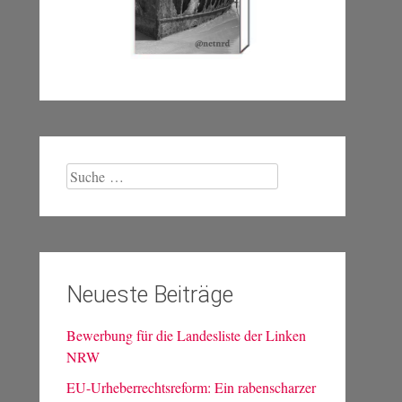
Suche
nach:
Neueste Beiträge
Bewerbung für die Landesliste der Linken
NRW
EU-Urheberrechtsreform: Ein rabenscharzer