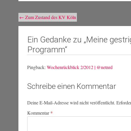
Beitragsnavigation
←
Zum Zustand des KV Köln
Ein Gedanke zu „
Meine gestri
Programm
“
Pingback:
Wochenrückblick 2/2012 | @netnrd
Schreibe einen Kommentar
Deine E-Mail-Adresse wird nicht veröffentlicht.
Erforde
Kommentar
*