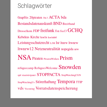
Schlagwörter
ACTA
bda
0zapftis
20piraten
30c3
BND
Bestandsdatenauskunft
Breitband
GCHQ
freifunk
FDP
fsa
Drosselkom
fsa13
Kebekus
Kirche
koeln
koelnhbf
Leistungsschutzrecht
lsr
ltnrw
ltwnrw
LfM
Netzneutralität
ltwnrw12
nopegida
nrw
NSA
Prism
Piraten
PiratenWirken
Snowden
refugeecamp
RefugeesWelcome
STOPPACTA
spd
staatstrojaner
StopWatchingCGN
Tempora
Störerhaftung
TTIP
StopWatchingUs
vds
Vorratsdatenspeicherung
Vectoring