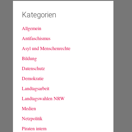
Kategorien
Allgemein
Antifaschismus
Asyl und Menschenrechte
Bildung
Datenschutz
Demokratie
Landtagsarbeit
Landtagswahlen NRW
Medien
Netzpolitik
Piraten intern