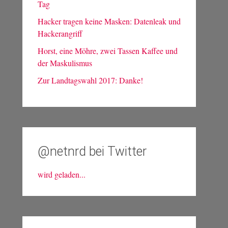
Tag
Hacker tragen keine Masken: Datenleak und
Hackerangriff
Horst, eine Möhre, zwei Tassen Kaffee und
der Maskulismus
Zur Landtagswahl 2017: Danke!
@netnrd bei Twitter
wird geladen...