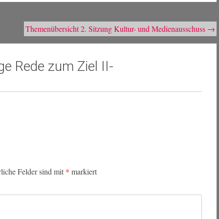
Themenübersicht 2. Sitzung Kultur- und Medienausschuss
→
ge Rede zum Ziel II-
rliche Felder sind mit
*
markiert