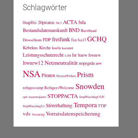
Schlagwörter
ACTA
bda
0zapftis
20piraten
30c3
BND
Bestandsdatenauskunft
Breitband
GCHQ
freifunk
FDP
fsa
Drosselkom
fsa13
Kebekus
Kirche
koeln
koelnhbf
Leistungsschutzrecht
lsr
ltnrw
ltwnrw
LfM
Netzneutralität
ltwnrw12
nopegida
nrw
NSA
Prism
Piraten
PiratenWirken
Snowden
refugeecamp
RefugeesWelcome
STOPPACTA
spd
staatstrojaner
StopWatchingCGN
Tempora
Störerhaftung
TTIP
StopWatchingUs
vds
Vorratsdatenspeicherung
Vectoring