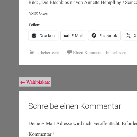
Bild: „Die Blechblos’n“ von Annette Hempfling / Sein
20988 Leser.
Teilen:
Drucken
E-Mail
Facebook
X
Urheberrecht
Einen Kommentar hinterlassen
Beitragsnavigation
←
Wahlplakate
Schreibe einen Kommentar
Deine E-Mail-Adresse wird nicht veröffentlicht.
Erforde
Kommentar
*