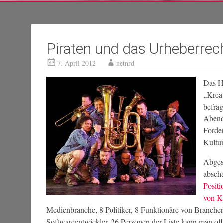
Piraten und das Urheberrec
7. April 2012
netnrd
Das Ha
„Krea
befrag
Abendl
Forde
Kultur
Abgese
abscha
Positi
von K
Medienbranche, 8 Politiker, 8 Funktionäre von Branche
Softwareentwickler. 26 Personen der Liste kann man off