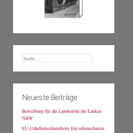
Suche
nach:
Neueste Beiträge
Bewerbung für die Landesliste der Linken
NRW
EU-Urheberrechtsreform: Ein rabenscharzer