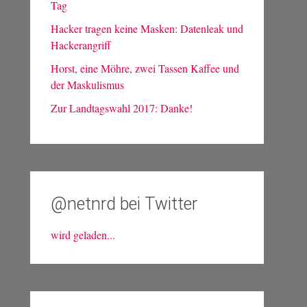
Tag
Hacker tragen keine Masken: Datenleak und
Hackerangriff
Horst, eine Möhre, zwei Tassen Kaffee und
der Maskulismus
Zur Landtagswahl 2017: Danke!
@netnrd bei Twitter
wird geladen...