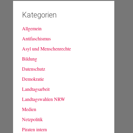
Kategorien
Allgemein
Antifaschismus
Asyl und Menschenrechte
Bildung
Datenschutz
Demokratie
Landtagsarbeit
Landtagswahlen NRW
Medien
Netzpolitik
Piraten intern