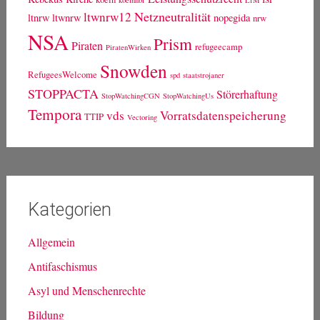
Netzneutralität
ltwnrw12
ltnrw
ltwnrw
nopegida
nrw
NSA
Prism
Piraten
refugeecamp
PiratenWirken
Snowden
RefugeesWelcome
spd
staatstrojaner
STOPPACTA
Störerhaftung
StopWatchingCGN
StopWatchingUs
Tempora
vds
Vorratsdatenspeicherung
TTIP
Vectoring
Kategorien
Allgemein
Antifaschismus
Asyl und Menschenrechte
Bildung