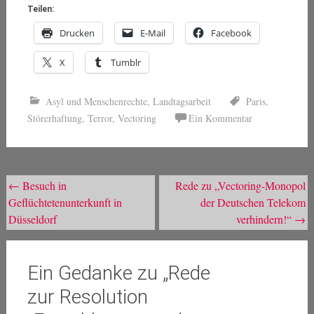
Teilen:
Drucken
E-Mail
Facebook
X
Tumblr
Asyl und Menschenrechte
,
Landtagsarbeit
Paris
,
Störerhaftung
,
Terror
,
Vectoring
Ein Kommentar
Beitragsnavigation
←
Besuch in
Rede zu „Vectoring-Monopol
Geflüchtetenunterkunft in
der Deutschen Telekom
Düsseldorf
verhindern!“
→
Ein Gedanke zu „
Rede
zur Resolution