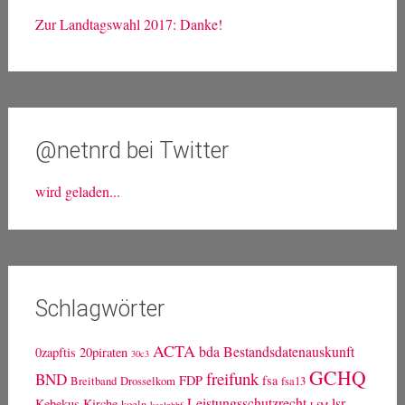
Zur Landtagswahl 2017: Danke!
@netnrd bei Twitter
wird geladen...
Schlagwörter
ACTA
bda
Bestandsdatenauskunft
0zapftis
20piraten
30c3
GCHQ
freifunk
BND
FDP
fsa
Breitband
Drosselkom
fsa13
Leistungsschutzrecht
lsr
Kebekus
Kirche
koeln
koelnhbf
LfM