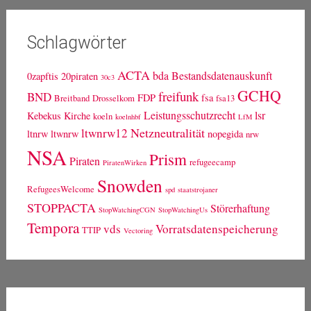
Schlagwörter
ACTA
bda
Bestandsdatenauskunft
0zapftis
20piraten
30c3
GCHQ
freifunk
BND
FDP
fsa
Breitband
Drosselkom
fsa13
Leistungsschutzrecht
lsr
Kebekus
Kirche
koeln
koelnhbf
LfM
Netzneutralität
ltwnrw12
ltnrw
ltwnrw
nopegida
nrw
NSA
Prism
Piraten
refugeecamp
PiratenWirken
Snowden
RefugeesWelcome
spd
staatstrojaner
STOPPACTA
Störerhaftung
StopWatchingCGN
StopWatchingUs
Tempora
vds
Vorratsdatenspeicherung
TTIP
Vectoring