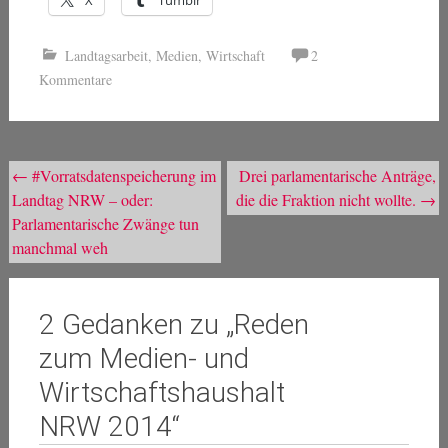
X
Tumblr
Landtagsarbeit
,
Medien
,
Wirtschaft
2
Kommentare
Beitragsnavigation
←
#Vorratsdatenspeicherung im
Drei parlamentarische Anträge,
Landtag NRW – oder:
die die Fraktion nicht wollte.
→
Parlamentarische Zwänge tun
manchmal weh
2 Gedanken zu „
Reden
zum Medien- und
Wirtschaftshaushalt
NRW 2014
“