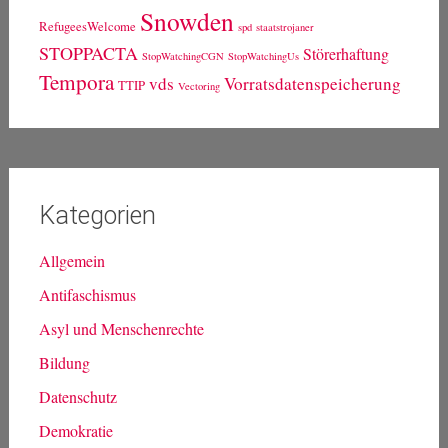
Snowden
RefugeesWelcome
spd
staatstrojaner
STOPPACTA
Störerhaftung
StopWatchingCGN
StopWatchingUs
Tempora
vds
Vorratsdatenspeicherung
TTIP
Vectoring
Kategorien
Allgemein
Antifaschismus
Asyl und Menschenrechte
Bildung
Datenschutz
Demokratie