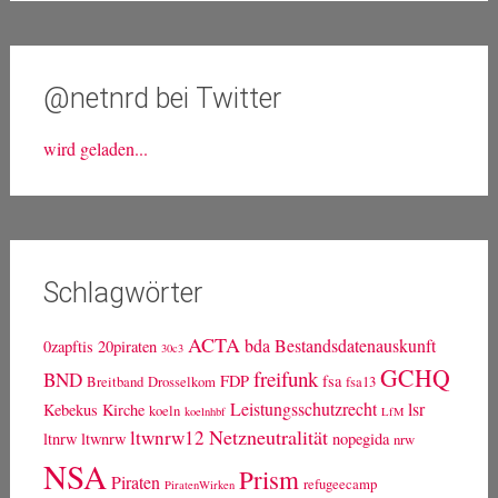
@netnrd bei Twitter
wird geladen...
Schlagwörter
ACTA
bda
Bestandsdatenauskunft
0zapftis
20piraten
30c3
GCHQ
freifunk
BND
FDP
fsa
Breitband
Drosselkom
fsa13
Leistungsschutzrecht
lsr
Kebekus
Kirche
koeln
koelnhbf
LfM
Netzneutralität
ltwnrw12
ltnrw
ltwnrw
nopegida
nrw
NSA
Prism
Piraten
refugeecamp
PiratenWirken