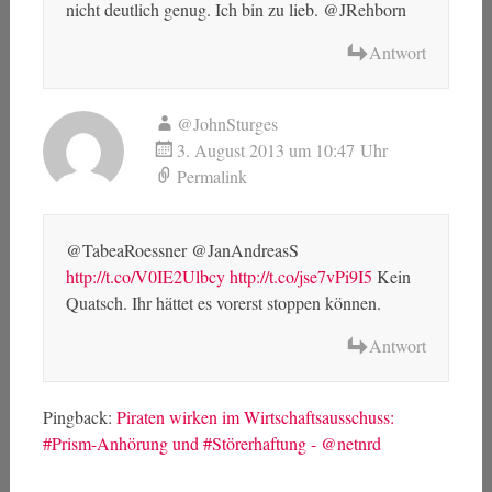
nicht deutlich genug. Ich bin zu lieb. @JRehborn
Antwort
@JohnSturges
3. August 2013 um 10:47 Uhr
Permalink
@TabeaRoessner @JanAndreasS
http://t.co/V0IE2Ulbcy
http://t.co/jse7vPi9I5
Kein
Quatsch. Ihr hättet es vorerst stoppen können.
Antwort
Pingback:
Piraten wirken im Wirtschaftsausschuss:
#Prism-Anhörung und #Störerhaftung - @netnrd