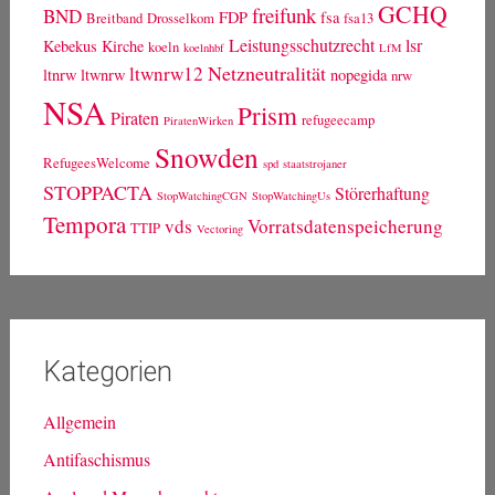
GCHQ
freifunk
BND
FDP
fsa
Breitband
Drosselkom
fsa13
Leistungsschutzrecht
lsr
Kebekus
Kirche
koeln
koelnhbf
LfM
Netzneutralität
ltwnrw12
ltnrw
ltwnrw
nopegida
nrw
NSA
Prism
Piraten
refugeecamp
PiratenWirken
Snowden
RefugeesWelcome
spd
staatstrojaner
STOPPACTA
Störerhaftung
StopWatchingCGN
StopWatchingUs
Tempora
vds
Vorratsdatenspeicherung
TTIP
Vectoring
Kategorien
Allgemein
Antifaschismus