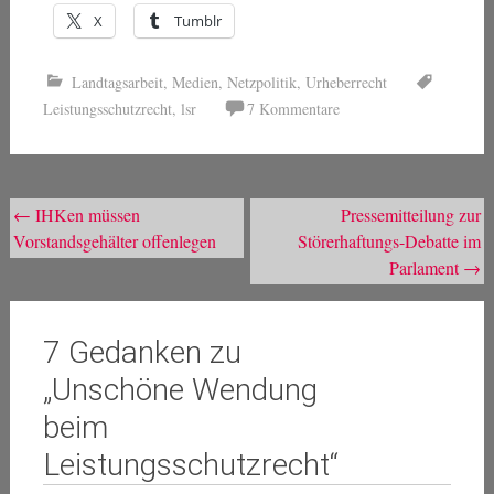
X
Tumblr
Landtagsarbeit
,
Medien
,
Netzpolitik
,
Urheberrecht
Leistungsschutzrecht
,
lsr
7 Kommentare
Beitragsnavigation
←
IHKen müssen
Pressemitteilung zur
Vorstandsgehälter offenlegen
Störerhaftungs-Debatte im
Parlament
→
7 Gedanken zu
„
Unschöne Wendung
beim
Leistungsschutzrecht
“