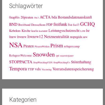
Schlagwörter
ACTA
bda
Bestandsdatenauskunft
0zapftis
20piraten
30c3
GCHQ
freifunk
BND
FDP
fsa
Breitband
Drosselkom
fsa13
Leistungsschutzrecht
lsr
Kebekus
Kirche
koeln
koelnhbf
LfM
Netzneutralität
ltwnrw12
ltnrw
ltwnrw
nopegida
nrw
NSA
Prism
Piraten
refugeecamp
PiratenWirken
Snowden
RefugeesWelcome
spd
staatstrojaner
STOPPACTA
Störerhaftung
StopWatchingCGN
StopWatchingUs
Tempora
vds
Vorratsdatenspeicherung
TTIP
Vectoring
Kategorien