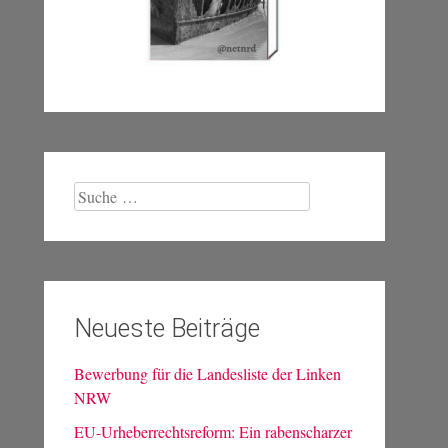
Suche
nach:
Neueste Beiträge
Bewerbung für die Landesliste der Linken
NRW
EU-Urheberrechtsreform: Ein rabenscharzer