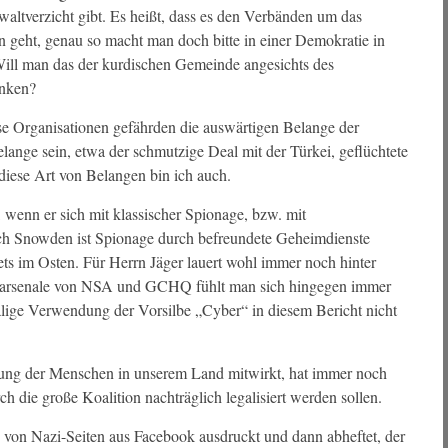
Gewaltverzicht gibt. Es heißt, dass es den Verbänden um das
geht, genau so macht man doch bitte in einer Demokratie in
Will man das der kurdischen Gemeinde angesichts des
enken?
se Organisationen gefährden die auswärtigen Belange der
lange sein, etwa der schmutzige Deal mit der Türkei, geflüchtete
iese Art von Belangen bin ich auch.
 wenn er sich mit klassischer Spionage, bzw. mit
ach Snowden ist Spionage durch befreundete Geheimdienste
ts im Osten. Für Herrn Jäger lauert wohl immer noch hinter
ffsarsenale von NSA und GCHQ fühlt man sich hingegen immer
alige Verwendung der Vorsilbe „Cyber“ in diesem Bericht nicht
rung der Menschen in unserem Land mitwirkt, hat immer noch
h die große Koalition nachträglich legalisiert werden sollen.
 von Nazi-Seiten aus Facebook ausdruckt und dann abheftet, der