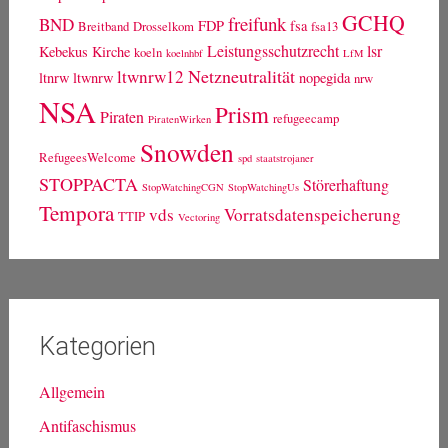
GCHQ
freifunk
BND
FDP
fsa
Breitband
Drosselkom
fsa13
Leistungsschutzrecht
lsr
Kebekus
Kirche
koeln
koelnhbf
LfM
Netzneutralität
ltwnrw12
ltnrw
ltwnrw
nopegida
nrw
NSA
Prism
Piraten
refugeecamp
PiratenWirken
Snowden
RefugeesWelcome
spd
staatstrojaner
STOPPACTA
Störerhaftung
StopWatchingCGN
StopWatchingUs
Tempora
vds
Vorratsdatenspeicherung
TTIP
Vectoring
Kategorien
Allgemein
Antifaschismus