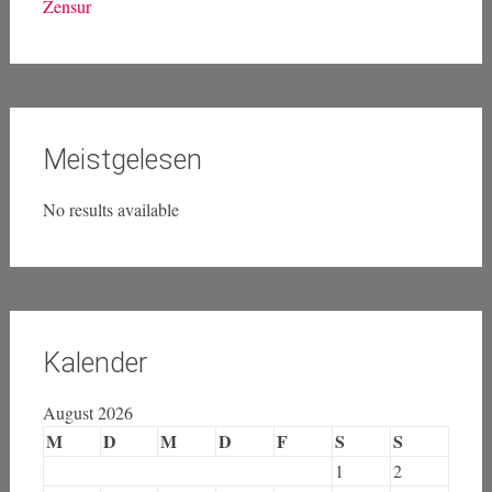
Zensur
Meistgelesen
No results available
Kalender
August 2026
M
D
M
D
F
S
S
1
2