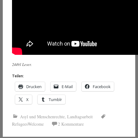
24491 Leser.
Teilen:
Drucken
E-Mail
Facebook
X
Tumblr
Asyl und Menschenrechte
,
Landtagsarbeit
RefugeesWelcome
2 Kommentare