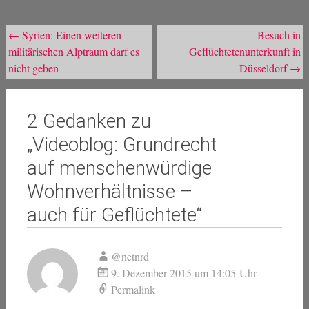
Beitragsnavigation
←
Syrien: Einen weiteren
Besuch in
militärischen Alptraum darf es
Geflüchtetenunterkunft in
nicht geben
Düsseldorf
→
2 Gedanken zu
„
Videoblog: Grundrecht
auf menschenwürdige
Wohnverhältnisse –
auch für Geflüchtete
“
@netnrd
9. Dezember 2015 um 14:05 Uhr
Permalink