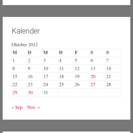
Zensur
Meistgelesen
No results available
Kalender
Oktober 2012
M
D
M
D
F
S
S