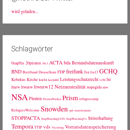
Hackerangriff
Horst, eine Möhre, zwei Tassen Kaffee und der
Maskulismus
Zur Landtagswahl 2017: Danke!
@netnrd bei Twitter
wird geladen...
Schlagwörter