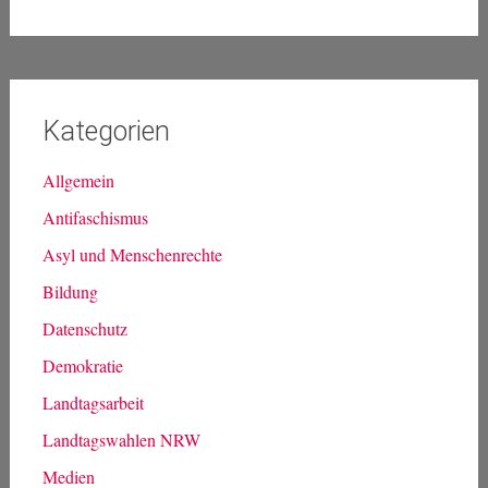
ACTA
bda
Bestandsdatenauskunft
0zapftis
20piraten
30c3
GCHQ
freifunk
BND
FDP
fsa
Breitband
Drosselkom
fsa13
Leistungsschutzrecht
lsr
Kebekus
Kirche
koeln
koelnhbf
LfM
Netzneutralität
ltwnrw12
ltnrw
ltwnrw
nopegida
nrw
NSA
Prism
Piraten
refugeecamp
PiratenWirken
Snowden
RefugeesWelcome
spd
staatstrojaner
STOPPACTA
Störerhaftung
StopWatchingCGN
StopWatchingUs
Tempora
vds
Vorratsdatenspeicherung
TTIP
Vectoring
Kategorien
Allgemein
Antifaschismus