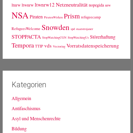
Netzneutralität
ltwnrw12
ltnrw
ltwnrw
nopegida
nrw
NSA
Prism
Piraten
refugeecamp
PiratenWirken
Snowden
RefugeesWelcome
spd
staatstrojaner
STOPPACTA
Störerhaftung
StopWatchingCGN
StopWatchingUs
Tempora
vds
Vorratsdatenspeicherung
TTIP
Vectoring
Kategorien
Allgemein
Antifaschismus
Asyl und Menschenrechte
Bildung