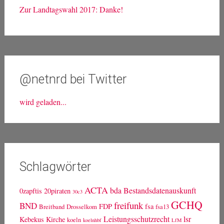
Zur Landtagswahl 2017: Danke!
@netnrd bei Twitter
wird geladen...
Schlagwörter
ACTA
bda
Bestandsdatenauskunft
0zapftis
20piraten
30c3
GCHQ
freifunk
BND
FDP
fsa
Breitband
Drosselkom
fsa13
Leistungsschutzrecht
lsr
Kebekus
Kirche
koeln
koelnhbf
LfM