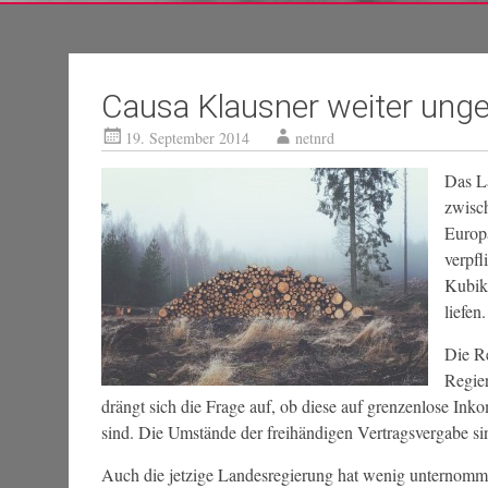
Causa Klausner weiter unge
19. September 2014
netnrd
Das L
zwisc
Europä
verpfl
Kubikm
liefen.
Die Re
Regier
drängt sich die Frage auf, ob diese auf grenzenlose Ink
sind. Die Umstände der freihändigen Vertragsvergabe sin
Auch die jetzige Landesregierung hat wenig unternomm