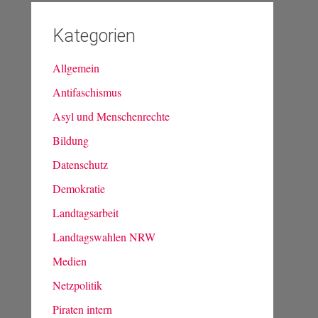
Kategorien
Allgemein
Antifaschismus
Asyl und Menschenrechte
Bildung
Datenschutz
Demokratie
Landtagsarbeit
Landtagswahlen NRW
Medien
Netzpolitik
Piraten intern