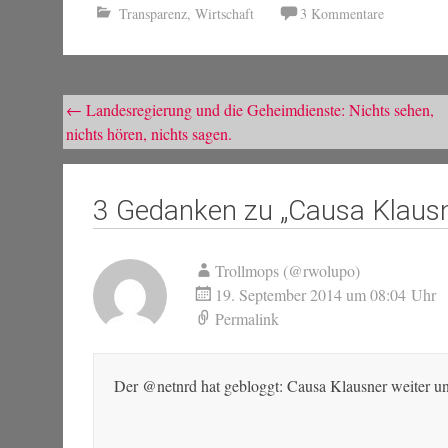
Transparenz
,
Wirtschaft
3 Kommentare
Beitragsnavigation
←
Landesregierung und die Geheimdienste: Nichts sehen,
nichts hören, nichts sagen.
3 Gedanken zu „
Causa Klausn
Trollmops (@rwolupo)
19. September 2014 um 08:04 Uhr
Permalink
Der @netnrd hat gebloggt: Causa Klausner weiter u