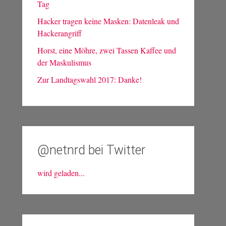
Tag
Hacker tragen keine Masken: Datenleak und
Hackerangriff
Horst, eine Möhre, zwei Tassen Kaffee und
der Maskulismus
Zur Landtagswahl 2017: Danke!
@netnrd bei Twitter
wird geladen...