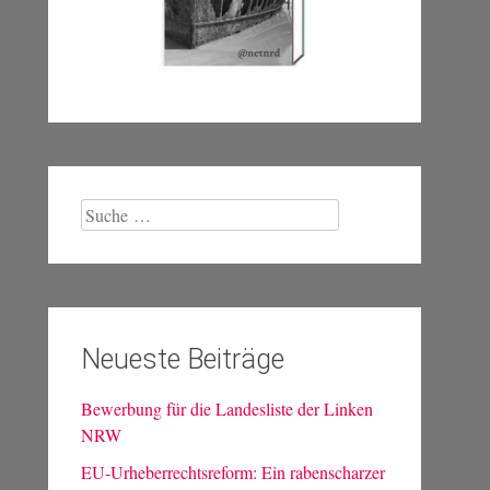
Suche
nach:
Neueste Beiträge
Bewerbung für die Landesliste der Linken
NRW
EU-Urheberrechtsreform: Ein rabenscharzer