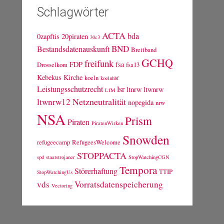
Schlagwörter
ACTA
bda
0zapftis
20piraten
30c3
BND
Bestandsdatenauskunft
Breitband
GCHQ
freifunk
FDP
fsa
Drosselkom
fsa13
Kebekus
Kirche
koeln
koelnhbf
Leistungsschutzrecht
lsr
ltnrw
ltwnrw
LfM
Netzneutralität
ltwnrw12
nopegida
nrw
NSA
Prism
Piraten
PiratenWirken
Snowden
refugeecamp
RefugeesWelcome
STOPPACTA
spd
staatstrojaner
StopWatchingCGN
Tempora
Störerhaftung
TTIP
StopWatchingUs
vds
Vorratsdatenspeicherung
Vectoring