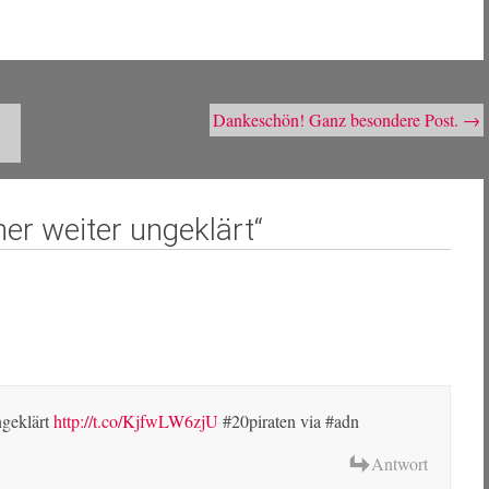
Dankeschön! Ganz besondere Post.
→
er weiter ungeklärt
“
ngeklärt
http://t.co/KjfwLW6zjU
#20piraten via #adn
Antwort