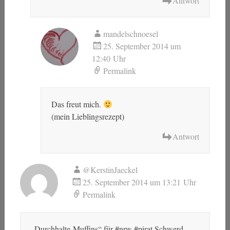
Antwort
mandelschnoesel
25. September 2014 um
12:40 Uhr
Permalink
Das freut mich.
(mein Lieblingsrezept)
Antwort
@KerstinJaeckel
25. September 2014 um 13:21 Uhr
Permalink
„Durchhalte-Muffins“ für #nrw #pirat Schwerd –