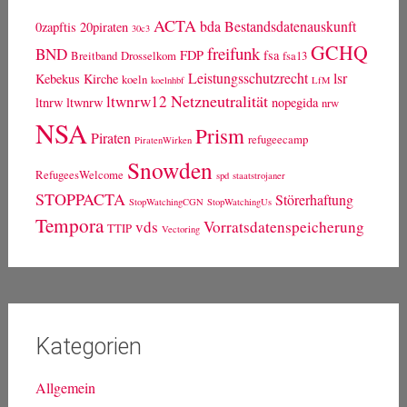
ACTA
bda
Bestandsdatenauskunft
0zapftis
20piraten
30c3
GCHQ
freifunk
BND
FDP
fsa
Breitband
Drosselkom
fsa13
Leistungsschutzrecht
lsr
Kebekus
Kirche
koeln
koelnhbf
LfM
Netzneutralität
ltwnrw12
ltnrw
ltwnrw
nopegida
nrw
NSA
Prism
Piraten
refugeecamp
PiratenWirken
Snowden
RefugeesWelcome
spd
staatstrojaner
STOPPACTA
Störerhaftung
StopWatchingCGN
StopWatchingUs
Tempora
vds
Vorratsdatenspeicherung
TTIP
Vectoring
Kategorien
Allgemein