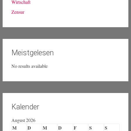
Wirtschaft
Zensur
Meistgelesen
No results available
Kalender
August 2026
M
D
M
D
F
S
S