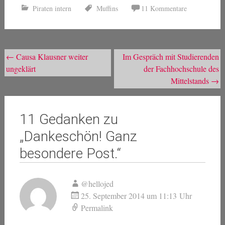
Piraten intern
Muffins
11 Kommentare
Beitragsnavigation
←
Causa Klausner weiter
Im Gespräch mit Studierenden
ungeklärt
der Fachhochschule des
Mittelstands
→
11 Gedanken zu
„
Dankeschön! Ganz
besondere Post.
“
@hellojed
25. September 2014 um 11:13 Uhr
Permalink