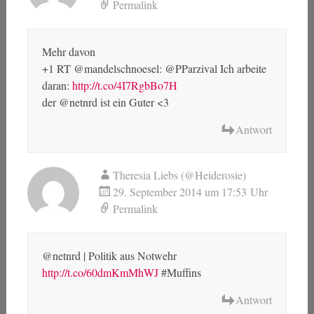
Permalink
Mehr davon
+1 RT @mandelschnoesel: @PParzival Ich arbeite
daran:
http://t.co/4I7RgbBo7H
der @netnrd ist ein Guter <3
Antwort
Theresia Liebs (@Heiderosie)
29. September 2014 um 17:53 Uhr
Permalink
@netnrd | Politik aus Notwehr
http://t.co/60dmKmMhWJ
#Muffins
Antwort