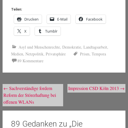
Teilen:
Drucken
E-Mail
Facebook
X
Tumblr
Asyl und Menschenrechte
,
Demokratie
,
Landtagsarbeit
,
Medien
,
Netzpolitik
,
Privatsphäre
Prism
,
Tempora
89 Kommentare
Beitragsnavigation
←
Sachverständige fordern
Impression CSD Köln 2013
→
Reform der Störerhaftung bei
offenen WLANs
89 Gedanken zu „
Die