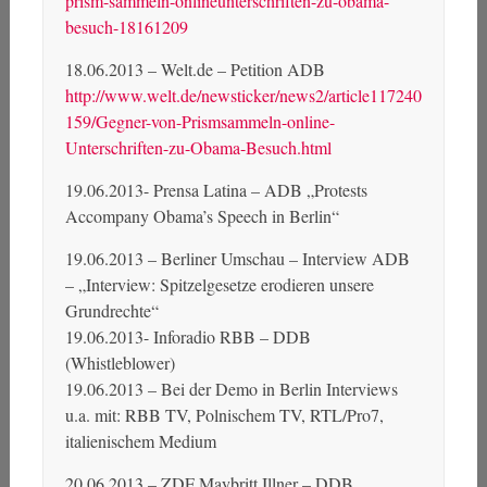
prism-sammeln-onlineunterschriften-zu-obama-
besuch-18161209
18.06.2013 – Welt.de – Petition ADB
http://www.welt.de/newsticker/news2/article117240
159/Gegner-von-Prismsammeln-online-
Unterschriften-zu-Obama-Besuch.html
19.06.2013- Prensa Latina – ADB „Protests
Accompany Obama’s Speech in Berlin“
19.06.2013 – Berliner Umschau – Interview ADB
– „Interview: Spitzelgesetze erodieren unsere
Grundrechte“
19.06.2013- Inforadio RBB – DDB
(Whistleblower)
19.06.2013 – Bei der Demo in Berlin Interviews
u.a. mit: RBB TV, Polnischem TV, RTL/Pro7,
italienischem Medium
20.06.2013 – ZDF Maybritt Illner – DDB