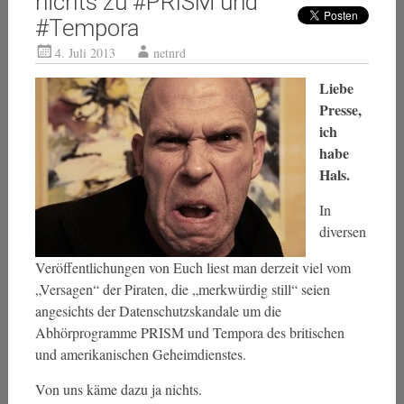
nichts zu #PRISM und
#Tempora
4. Juli 2013
netnrd
Liebe
Presse,
ich
habe
Hals.
In
diversen
Veröffentlichungen von Euch liest man derzeit viel vom
„Versagen“ der Piraten, die „merkwürdig still“ seien
angesichts der Datenschutzskandale um die
Abhörprogramme PRISM und Tempora des britischen
und amerikanischen Geheimdienstes.
Von uns käme dazu ja nichts.