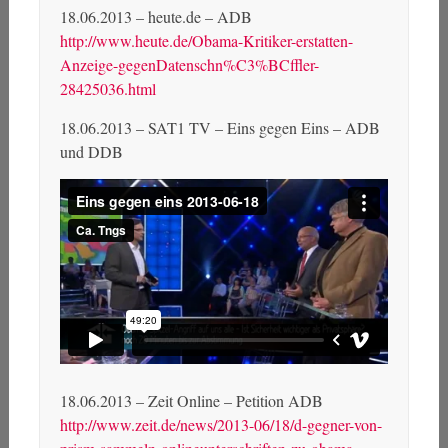
18.06.2013 – heute.de – ADB
http://www.heute.de/Obama-Kritiker-erstatten-
Anzeige-gegenDatenschn%C3%BCffler-
28425036.html
18.06.2013 – SAT1 TV – Eins gegen Eins – ADB
und DDB
18.06.2013 – Zeit Online – Petition ADB
http://www.zeit.de/news/2013-06/18/d-gegner-von-