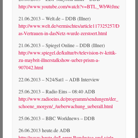
http://www.youtube.com/watch?v=BTL_WbWrJmc
21.06.2013 – Welt.de – DDB (Illner)
http://www.welt.de/vermischtes/article117325257/D
as-Vertrauen-in-dasNetz-wurde-zerstoert.html
21.06.2013 – Spiegel Online – DDB (Illner)
http://www.spiegel.de/kultur/tv/television-tv-kritik-
zu-maybrit-illnerstalkshow-ueber-prism-a-
907042.html
22.06.2013 – N24/Sat1 – ADB Interview
25.06.2013 – Radio Eins – 08:40 ADB
http://www.radioeins.de/programm/sendungen/der_
schoene_morgen/_/ueberwachung_ueberall.html
25.06.2013 – BBC Worldnews – DDB
26.06.2013 heute.de ADB
http://www.heute.de/Leerer-Bundestag-und-viele-