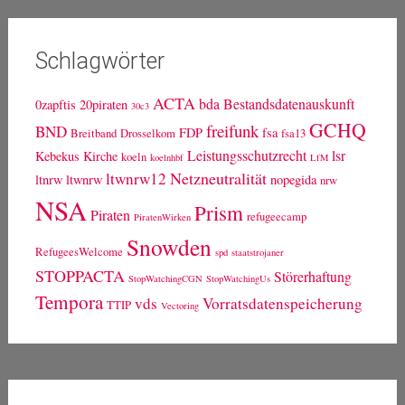
Schlagwörter
ACTA
bda
Bestandsdatenauskunft
0zapftis
20piraten
30c3
GCHQ
freifunk
BND
FDP
fsa
Breitband
Drosselkom
fsa13
Leistungsschutzrecht
lsr
Kebekus
Kirche
koeln
koelnhbf
LfM
Netzneutralität
ltwnrw12
ltnrw
ltwnrw
nopegida
nrw
NSA
Prism
Piraten
refugeecamp
PiratenWirken
Snowden
RefugeesWelcome
spd
staatstrojaner
STOPPACTA
Störerhaftung
StopWatchingCGN
StopWatchingUs
Tempora
vds
Vorratsdatenspeicherung
TTIP
Vectoring