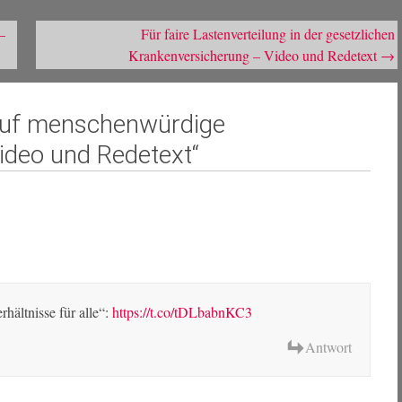
–
Für faire Lastenverteilung in der gesetzlichen
Krankenversicherung – Video und Redetext
→
auf menschenwürdige
Video und Redetext
“
ältnisse für alle“:
https://t.co/tDLbabnKC3
Antwort