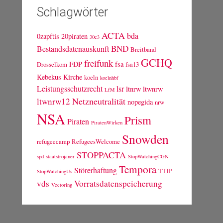
Schlagwörter
ACTA
bda
0zapftis
20piraten
30c3
BND
Bestandsdatenauskunft
Breitband
GCHQ
freifunk
FDP
fsa
Drosselkom
fsa13
Kebekus
Kirche
koeln
koelnhbf
Leistungsschutzrecht
lsr
ltnrw
ltwnrw
LfM
Netzneutralität
ltwnrw12
nopegida
nrw
NSA
Prism
Piraten
PiratenWirken
Snowden
refugeecamp
RefugeesWelcome
STOPPACTA
spd
staatstrojaner
StopWatchingCGN
Tempora
Störerhaftung
TTIP
StopWatchingUs
vds
Vorratsdatenspeicherung
Vectoring