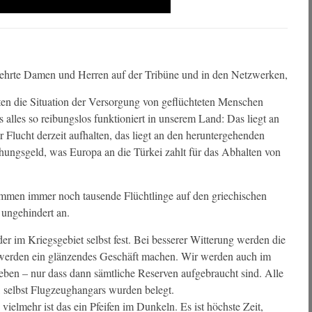
geehrte Damen und Herren auf der Tribüne und in den Netzwerken,
ätten die Situation der Versorgung von geflüchteten Menschen
as alles so reibungslos funktioniert in unserem Land: Das liegt an
 Flucht derzeit aufhalten, das liegt an den heruntergehenden
ungsgeld, was Europa an die Türkei zahlt für das Abhalten von
 kommen immer noch tausende Flüchtlinge auf den griechischen
 ungehindert an.
er im Kriegsgebiet selbst fest. Bei besserer Witterung werden die
werden ein glänzendes Geschäft machen. Wir werden auch im
eben – nur dass dann sämtliche Reserven aufgebraucht sind. Alle
lt, selbst Flugzeughangars wurden belegt.
vielmehr ist das ein Pfeifen im Dunkeln. Es ist höchste Zeit,