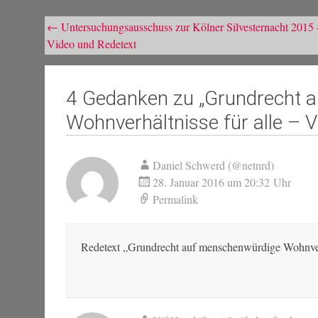
Beitragsnavigation
←
Untersuchungsausschuss zur Kölner Silvesternacht 2015 
Video und Redetext
4 Gedanken zu „
Grundrecht 
Wohnverhältnisse für alle – 
Daniel Schwerd (@netnrd)
28. Januar 2016 um 20:32 Uhr
Permalink
Redetext „Grundrecht auf menschenwürdige Wohnverh