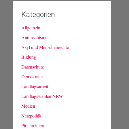
Kategorien
Allgemein
Antifaschismus
Asyl und Menschenrechte
Bildung
Datenschutz
Demokratie
Landtagsarbeit
Landtagswahlen NRW
Medien
Netzpolitik
Piraten intern