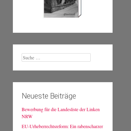
Suche
nach:
Neueste Beiträge
Bewerbung für die Landesliste der Linken
NRW
EU-Urheberrechtsreform: Ein rabenscharzer