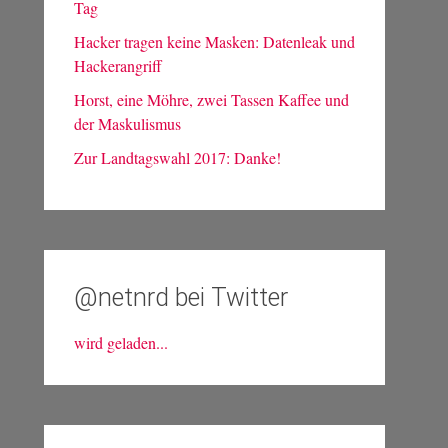
Tag
Hacker tragen keine Masken: Datenleak und
Hackerangriff
Horst, eine Möhre, zwei Tassen Kaffee und
der Maskulismus
Zur Landtagswahl 2017: Danke!
@netnrd bei Twitter
wird geladen...