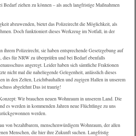
ei Bedarf ziehen zu können – als auch langfristige Maßnahmen
eit abzuwenden, bietet das Polizeirecht die Möglichkeit, als
men. Doch funktioniert dieses Werkzeug im Notfall, in der
 ihrem Polizeirecht, sie haben entsprechende Gesetzgebung auf
 dies für NRW zu überprüfen und bei Bedarf ebenfalls
enausschuss angeregt. Leider haben sich sämtliche Fraktionen
e nicht mal die naheliegende Gelegenheit, anlässlich dieses
gen in den Zelten, Leichtbauhallen und zugigen Hallen in unserem
huss abgelehnt Das ist traurig!
s Konzept: Wir brauchen neuen Wohnraum in unserem Land. Die
und es werden in kommenden Jahren neue Flüchtlinge zu uns
urückgewonnen werden.
bau von bezahlbarem, menschenwürdigem Wohnraum, der allen
enen Menschen, die hier ihre Zukunft suchen. Langfristig