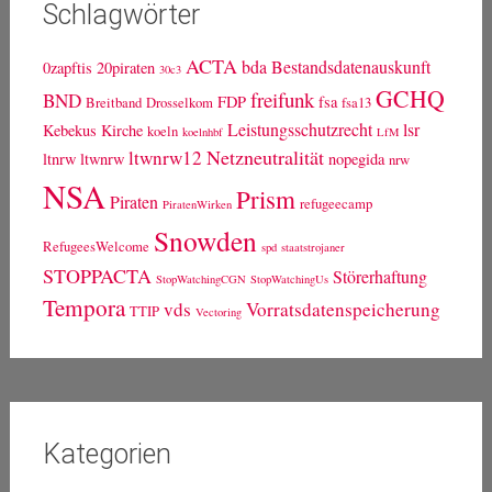
Schlagwörter
ACTA
bda
Bestandsdatenauskunft
0zapftis
20piraten
30c3
GCHQ
freifunk
BND
FDP
fsa
Breitband
Drosselkom
fsa13
Leistungsschutzrecht
lsr
Kebekus
Kirche
koeln
koelnhbf
LfM
Netzneutralität
ltwnrw12
ltnrw
ltwnrw
nopegida
nrw
NSA
Prism
Piraten
refugeecamp
PiratenWirken
Snowden
RefugeesWelcome
spd
staatstrojaner
STOPPACTA
Störerhaftung
StopWatchingCGN
StopWatchingUs
Tempora
vds
Vorratsdatenspeicherung
TTIP
Vectoring
Kategorien