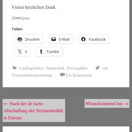
Vielen herzlichen Dank.
22998 Leser.
Teilen:
Drucken
E-Mail
Facebook
X
Tumblr
Landtagsarbeit
,
Netzpolitik
,
Privatsphäre
vds
,
Vorratsdatenspeicherung
Ein Kommentar
Beitragsnavigation
←
Nach der de facto-
#NousSommesUnis
→
Abschaffung der Netzneutralität
in Europa