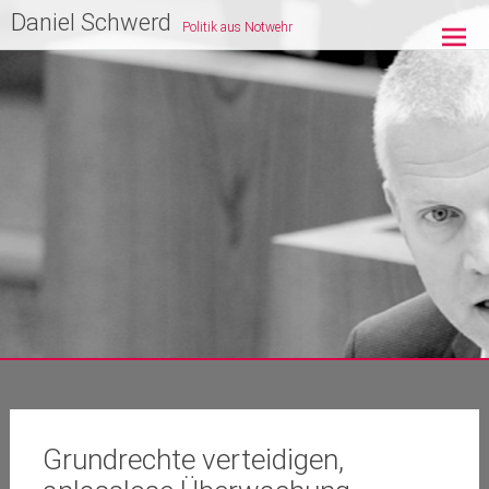
Zum
Daniel Schwerd
Politik aus Notwehr
Inhalt
springen
Grundrechte verteidigen,